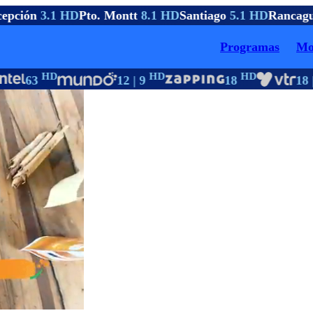
pción
3.1 HD
Pto. Montt
8.1 HD
Santiago
5.1 HD
Rancagu
Programas
Mo
HD
HD
HD
63
12 | 9
18
18 |