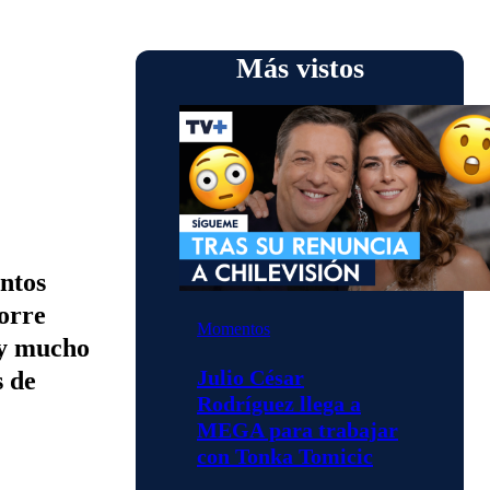
Más vistos
entos
orre
Momentos
o y mucho
Julio César
s de
Rodríguez llega a
MEGA para trabajar
con Tonka Tomicic