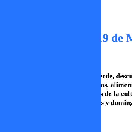
Tu Rumbo Verde
Tu Rumbo Verde | 19 de 
En este capítulo de Tu Rumbo Verde, descub
como el cacao, distintos tubérculos, alim
junto a nosotros lugares sagrados de la cul
más en Tu Rumbo Verde, sábados y domingos 
TVMÁS.