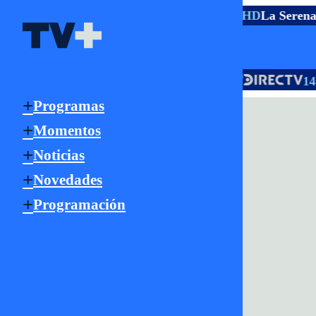
TV ABIERTA
Santiago
5.1 HD
Rancagua
2.1 HD
La Serena
Señal Online
HD
HD
TV PAGO
18 | 705
118 | 805
147
Programas
Momentos
Noticias
Novedades
Programación