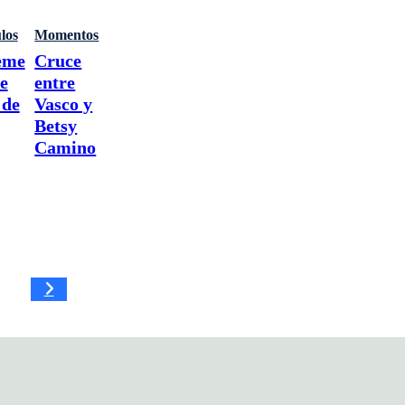
los
Momentos
eme
Cruce
de
entre
 de
Vasco y
Betsy
Camino