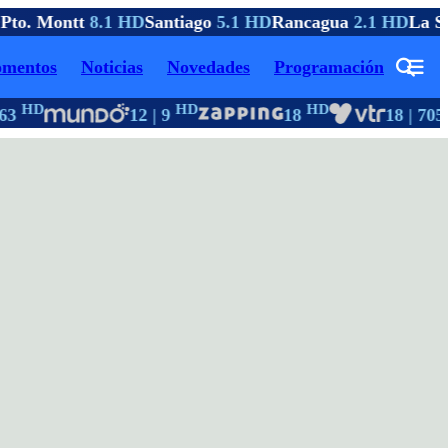
Pto. Montt
8.1 HD
Santiago
5.1 HD
Rancagua
2.1 HD
La Se
mentos
Noticias
Novedades
Programación
HD
HD
HD
3
12 | 9
18
18 | 705