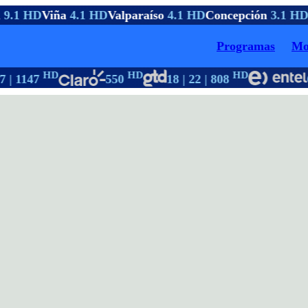
9.1 HD
Viña
4.1 HD
Valparaíso
4.1 HD
Concepción
3.1 HD
Programas
Mo
HD
HD
HD
 | 1147
550
18 | 22 | 808
6