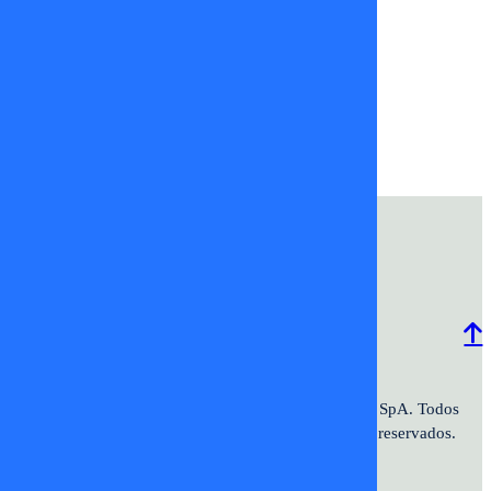
Mensaje
Enviar
Programación
Comercial
Contacto
Frecuencias
2026 ©TV+SpA. Av. Presidente
© 2026 TV+ SpA. Todos
Kennedy #9070. Oficina 601. Vitacura.
los derechos reservados.