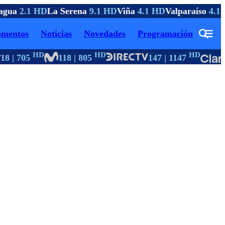
gua
2.1 HD
La Serena
9.1 HD
Viña
4.1 HD
Valparaíso
4.1 
mentos
Noticias
Novedades
Programación
HD
HD
HD
8 | 705
118 | 805
147 | 1147