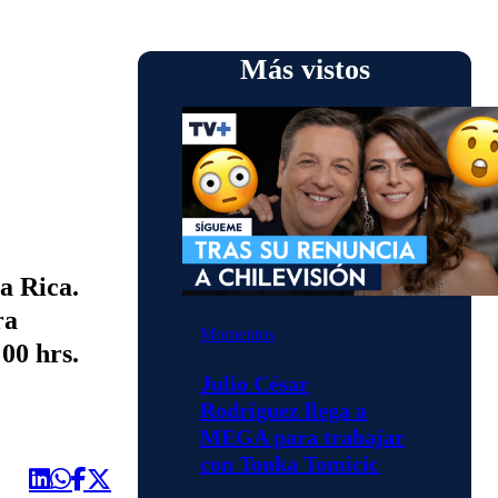
Más vistos
a Rica.
ra
Momentos
00 hrs.
Julio César
Rodríguez llega a
MEGA para trabajar
con Tonka Tomicic