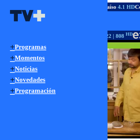
TV ABIERTA
.1 HD
La Serena
9.1 HD
Viña
4.1 HD
Valparaíso
4.1 HD
Co
Señal Online
HD
HD
HD
TV PAGO
147 | 1147
550
18 | 22 | 808
Programas
Momentos
Noticias
Novedades
Programación