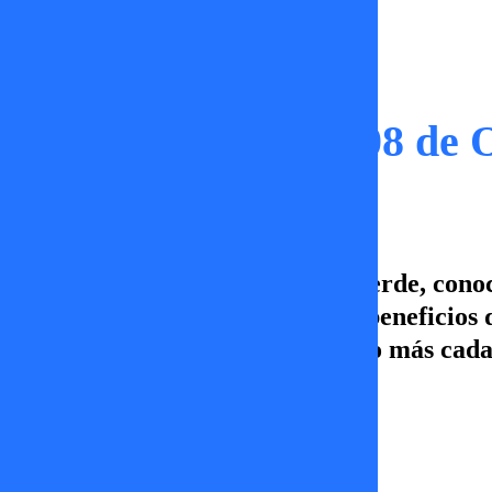
Tu Rumbo Verde
Tu Rumbo Verde | 08 de 
En este capítulo de Tu Rumbo Verde, conoc
Ortiga. Además, conocemos los beneficios d
increíbles cambios. Esto y mucho más cada
TV+
09 de octubre 2023