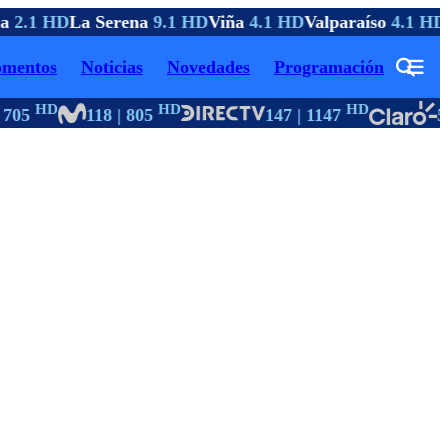
a
2.1 HD
La Serena
9.1 HD
Viña
4.1 HD
Valparaíso
4.1 HD
C
mentos
Noticias
Novedades
Programación
HD
HD
HD
705
118 | 805
147 | 1147
55