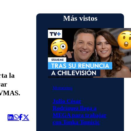
Más vistos
ta la
rar
Momentos
 TVMAS.
Julio César
Rodríguez llega a
MEGA para trabajar
con Tonka Tomicic