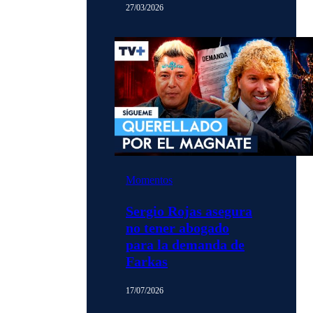
27/03/2026
Momentos
Sergio Rojas asegura
no tener abogado
para la demanda de
Farkas
17/07/2026