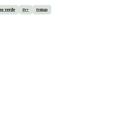
bo verde
tv+
tvmas