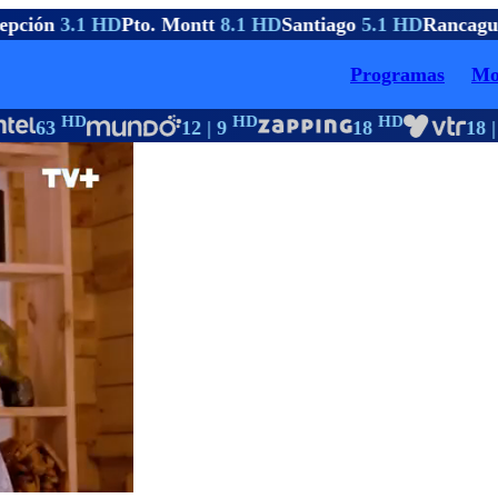
pción
3.1 HD
Pto. Montt
8.1 HD
Santiago
5.1 HD
Rancagu
Programas
Mo
HD
HD
HD
63
12 | 9
18
18 | 