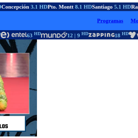
Concepción
3.1 HD
Pto. Montt
8.1 HD
Santiago
5.1 HD
Ran
Programas
Mo
HD
HD
HD
63
12 | 9
18