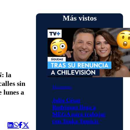
Más vistos
: la
alles sin
Momentos
e lunes a
Julio César
Rodríguez llega a
MEGA para trabajar
con Tonka Tomicic