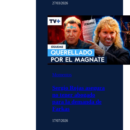
27/03/2026
Momentos
Sergio Rojas asegura
no tener abogado
para la demanda de
Farkas
17/07/2026