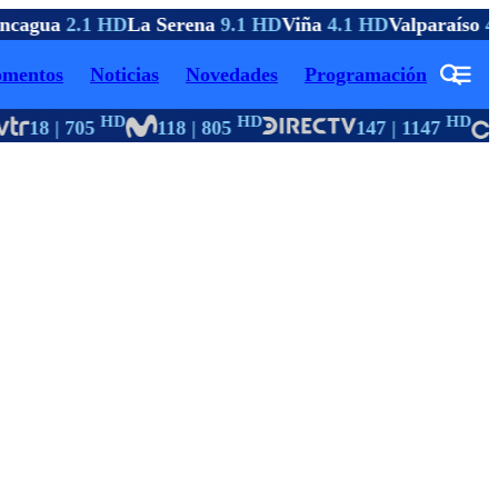
cagua
2.1 HD
La Serena
9.1 HD
Viña
4.1 HD
Valparaíso
4.
mentos
Noticias
Novedades
Programación
HD
HD
HD
18 | 705
118 | 805
147 | 1147