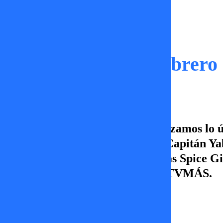
Toc Show
Toc Show | 07 de Febrero
¡Viernes en Toc Show! Hoy analizamos lo ú
justicia descarta ampliación de Capitán Yab
violencia, el posible regreso de las Spice 
viernes desde las 23:30 hrs. por TVMÁS.
TV+
07 de febrero 2025