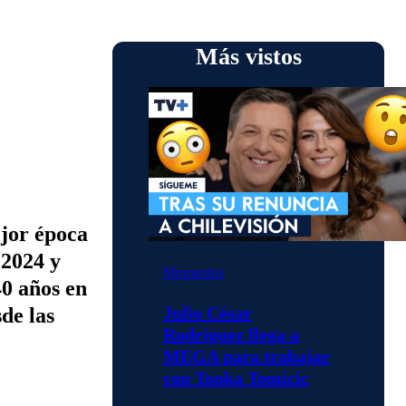
Más vistos
ejor época
 2024 y
Momentos
40 años en
Julio César
de las
Rodríguez llega a
MEGA para trabajar
con Tonka Tomicic