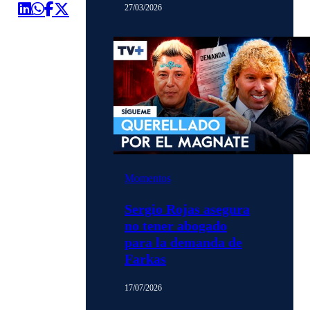
27/03/2026
Momentos
Sergio Rojas asegura
no tener abogado
para la demanda de
Farkas
17/07/2026