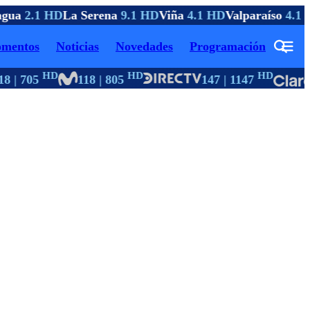
gua
2.1 HD
La Serena
9.1 HD
Viña
4.1 HD
Valparaíso
4.1 H
mentos
Noticias
Novedades
Programación
HD
HD
HD
8 | 705
118 | 805
147 | 1147