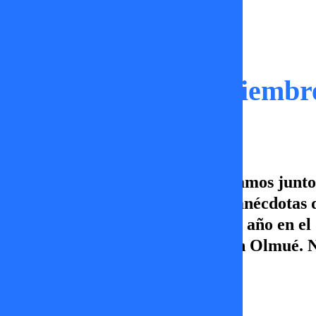
Tal Cual
Tal Cual | 06 de Diciembr
En este capítulo de Tal Cual, estamos jun
de Mucho Gusto con hilarantes anécdotas d
todo lo que se viene este 2025, un año en e
la música con su participación en Olmué. No
22:00 hrs. por TVMÁS.