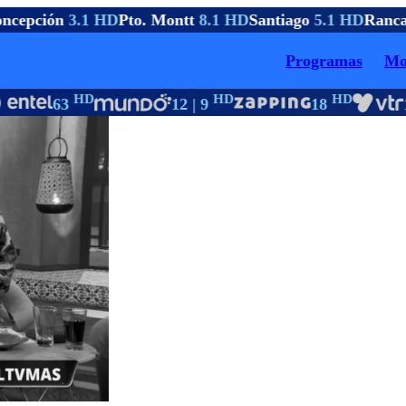
cepción
3.1 HD
Pto. Montt
8.1 HD
Santiago
5.1 HD
Ranca
Programas
Mo
HD
HD
HD
63
12 | 9
18
1