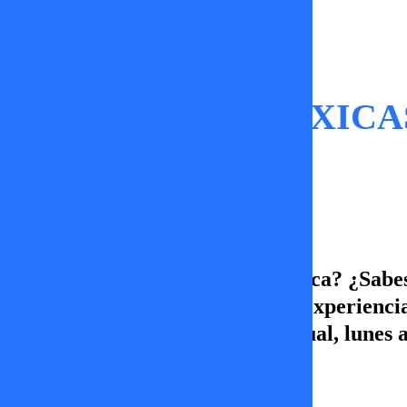
Tal Cual
RELACIONES TÓXICAS: 
Castell
¿Haz estado en una relación tóxica? ¿Sabes
así? Jordi Castell nos cuenta su experienci
pasteles. Acompáñanos en Tal Cual, lunes 
TV+