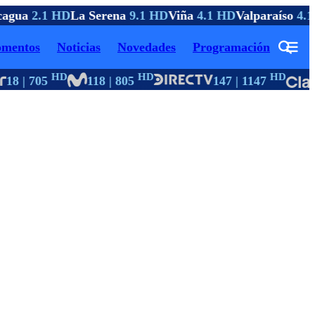
agua
2.1 HD
La Serena
9.1 HD
Viña
4.1 HD
Valparaíso
4.1
mentos
Noticias
Novedades
Programación
HD
HD
HD
18 | 705
118 | 805
147 | 1147