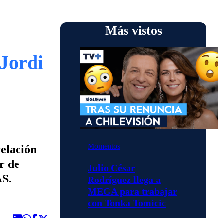
Más vistos
Jordi
Momentos
relación
r de
Julio César
ÁS.
Rodríguez llega a
MEGA para trabajar
con Tonka Tomicic