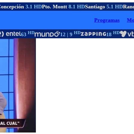
ncepción
3.1 HD
Pto. Montt
8.1 HD
Santiago
5.1 HD
Ranc
Programas
Mo
HD
HD
HD
63
12 | 9
18