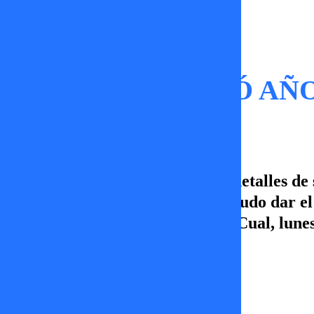
Tal Cual
¡¡PATY SE PERDIÓ AÑ
Paty Maldonado nos cuenta los detalles de
junto a Jorge. Sin embargo, no pudo dar e
acompáñanos cada tarde en Tal Cual, lunes
TV+
02 de enero 2025