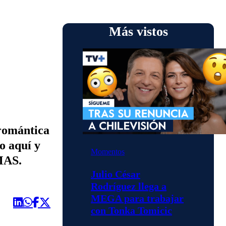
Más vistos
 romántica
o aquí y
Momentos
VMAS.
Julio César
Rodríguez llega a
MEGA para trabajar
con Tonka Tomicic