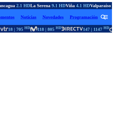
ncagua
2.1 HD
La Serena
9.1 HD
Viña
4.1 HD
Valparaíso
4
mentos
Noticias
Novedades
Programación
HD
HD
HD
18 | 705
118 | 805
147 | 1147