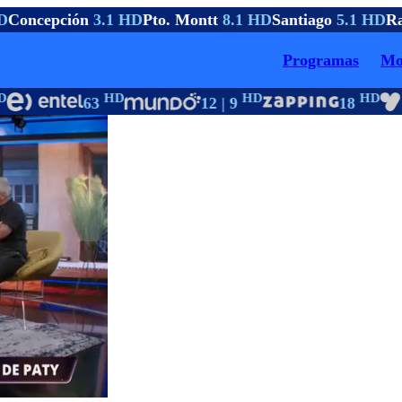
Concepción
3.1 HD
Pto. Montt
8.1 HD
Santiago
5.1 HD
Ra
Programas
Mo
HD
HD
HD
63
12 | 9
18