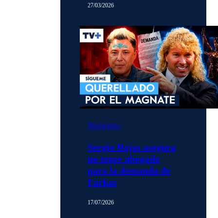
27/03/2026
Momentos
Sergio Rojas asegura
no tener abogado
para la demanda de
Farkas
17/07/2026