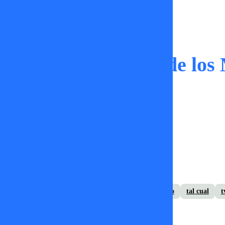
Tal Cual
La Alfombra Roja de los 
TV+
25 de noviembre 2024
daniela aránguiz
Jordi Castell
Paty Maldonado
tal cual
t