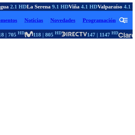
gua
2.1 HD
La Serena
9.1 HD
Viña
4.1 HD
Valparaíso
4.1 H
mentos
Noticias
Novedades
Programación
HD
HD
HD
 | 705
118 | 805
147 | 1147