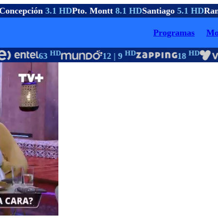
oncepción
3.1 HD
Pto. Montt
8.1 HD
Santiago
5.1 HD
Ran
Programas
Mo
HD
HD
HD
63
12 | 9
18