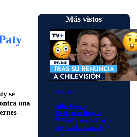
Más vistos
Paty
Momentos
ty se
contra una
Julio César
iernes
Rodríguez llega a
MEGA para trabajar
con Tonka Tomicic