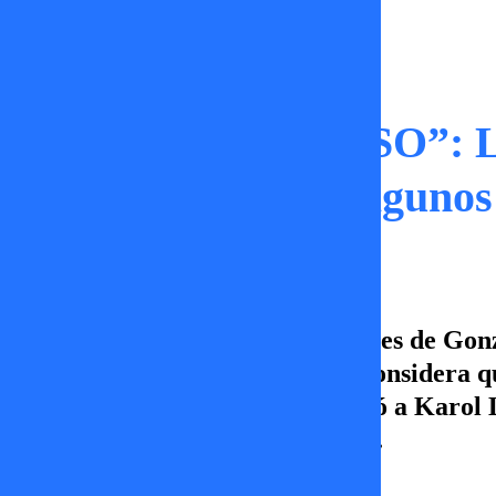
Tal Cual
“DOBLE DISCURSO”: L
Maldonado hacia algunos
En el contexto de las declaraciones de Gon
refirió al “doble discurso” que considera 
actriz que en su momento, criticó a Karol 
desde las 22:00 hrs. por TVMÁS.