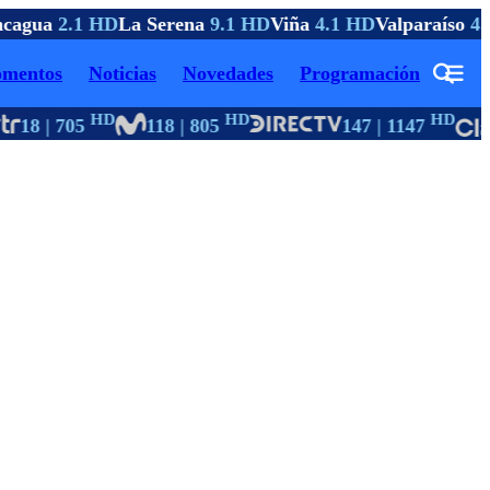
cagua
2.1 HD
La Serena
9.1 HD
Viña
4.1 HD
Valparaíso
4.
mentos
Noticias
Novedades
Programación
HD
HD
HD
18 | 705
118 | 805
147 | 1147