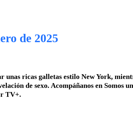
nero de 2025
 unas ricas galletas estilo New York, mient
evelación de sexo. Acompáñanos en Somos un
or TV+.