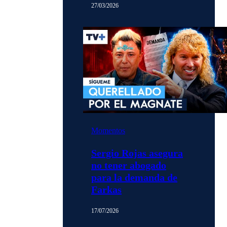
27/03/2026
Momentos
Sergio Rojas asegura
no tener abogado
para la demanda de
Farkas
17/07/2026