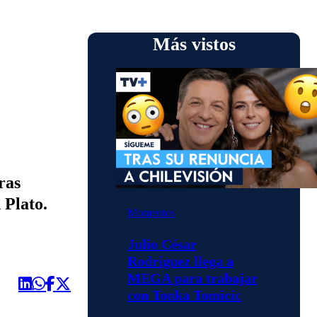
Más vistos
ras
 Plato.
Momentos
Julio César
Rodríguez llega a
MEGA para trabajar
con Tonka Tomicic