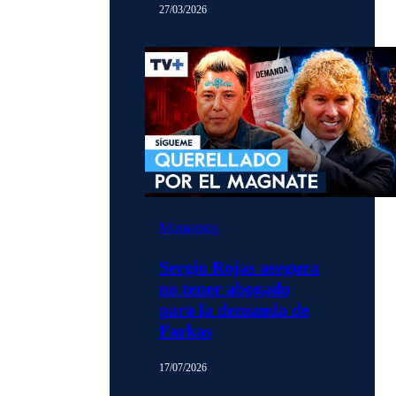
27/03/2026
Momentos
Sergio Rojas asegura
no tener abogado
para la demanda de
Farkas
17/07/2026