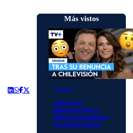
Más vistos
Momentos
Julio César
Rodríguez llega a
MEGA para trabajar
con Tonka Tomicic