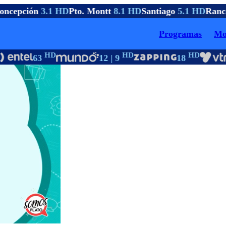
ncepción
3.1 HD
Pto. Montt
8.1 HD
Santiago
5.1 HD
Ranc
Programas
Mo
HD
HD
HD
63
12 | 9
18