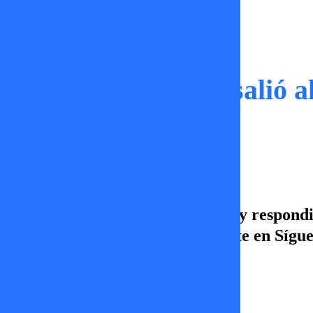
Sígueme
“Soporta”: Faloon salió a
sociales
Faloon se cansó de la mala onda y respond
¿Qué harías en su lugar? Quédate en Síguem
pantallas de TV+.
TV+