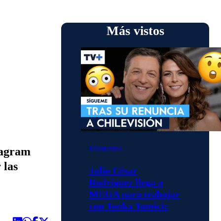
Más vistos
Momentos
tagram
 las
Julio César
Rodríguez llega a
MEGA para trabajar
con Tonka Tomicic