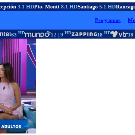
epción
3.1 HD
Pto. Montt
8.1 HD
Santiago
5.1 HD
Rancagu
Programas
Mo
HD
HD
HD
63
12 | 9
18
18 |