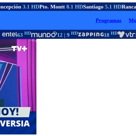
cepción
3.1 HD
Pto. Montt
8.1 HD
Santiago
5.1 HD
Ranca
Programas
Mo
HD
HD
HD
63
12 | 9
18
1