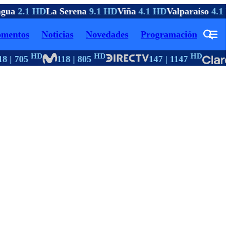
gua
2.1 HD
La Serena
9.1 HD
Viña
4.1 HD
Valparaíso
4.1 H
mentos
Noticias
Novedades
Programación
HD
HD
HD
8 | 705
118 | 805
147 | 1147