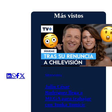
Más vistos
Momentos
Julio César
Rodríguez llega a
MEGA para trabajar
con Tonka Tomicic