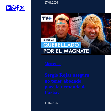
27/03/2026
Momentos
Sergio Rojas asegura
no tener abogado
para la demanda de
Farkas
17/07/2026