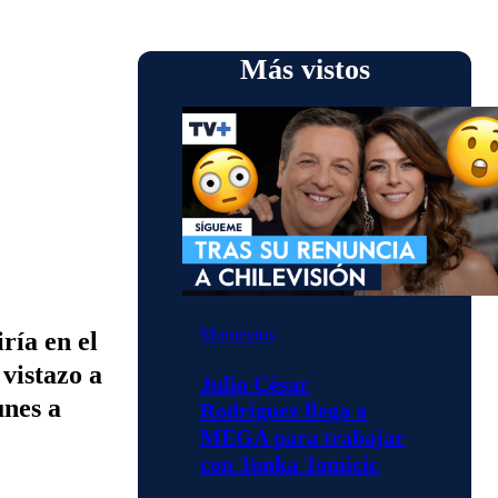
Más vistos
Momentos
ría en el
istazo a
Julio César
unes a
Rodríguez llega a
MEGA para trabajar
con Tonka Tomicic