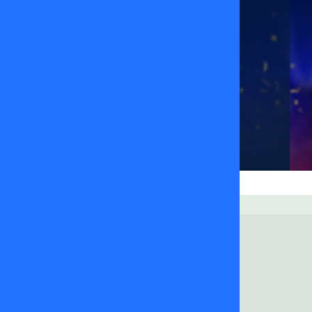
Capítulos
Momentos
Noticias
+
CAPÍTULOS
Ver