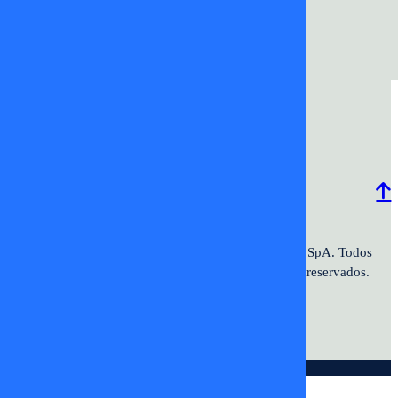
Final
7
6
5
24/11/2025
17/11/2025
10/11/2025
03/11/2025
Programación
Comercial
Contacto
Frecuencias
2026 ©TV+SpA. Av. Presidente
© 2026 TV+ SpA. Todos
Kennedy #9070. Oficina 601. Vitacura.
los derechos reservados.
© DIGITALPROSERVER 2026