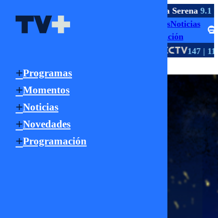
TV ABIERTA
Santiago
5.1 HD
Rancagua
2.1 HD
La Serena
9.1 H
Programas
Momentos
Noticias
Señal Online
Novedades
Programación
HD
HD
TV PAGO
18 | 705
118 | 805
147 | 1147
Programas
Señal Online
Momentos
Noticias
Novedades
Programación