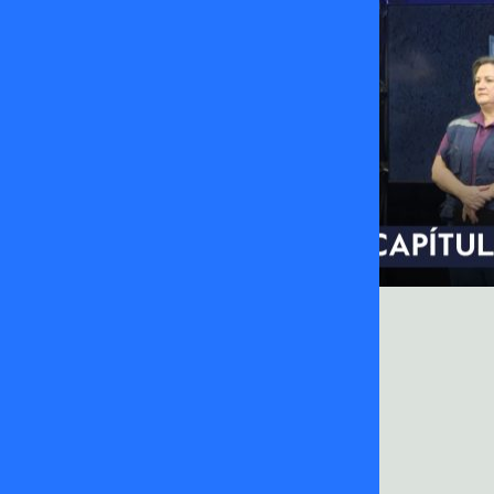
El
El
El
El
Mejor
Mejor
Mejor
Mejor
Maestro
Maestro
Maestro
Maestro
de
de
de
de
Chile
Chile
Chile
Chile
|
|
|
|
Gran
Capítulo
Capítulo
Capítulo