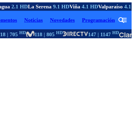
gua
2.1 HD
La Serena
9.1 HD
Viña
4.1 HD
Valparaíso
4.1 
mentos
Noticias
Novedades
Programación
HD
HD
HD
8 | 705
118 | 805
147 | 1147