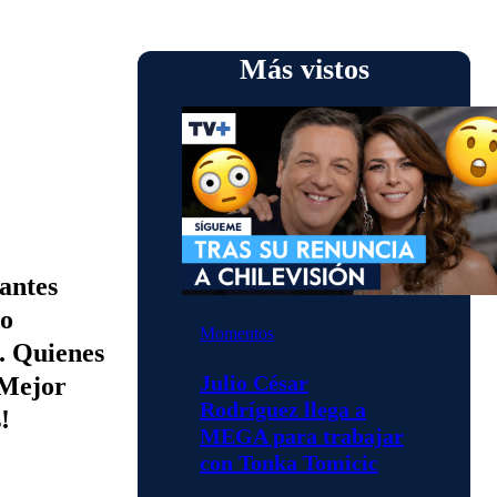
Más vistos
antes
do
Momentos
. Quienes
Julio César
 Mejor
Rodríguez llega a
!
MEGA para trabajar
con Tonka Tomicic