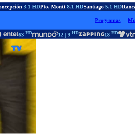
ncepción
3.1 HD
Pto. Montt
8.1 HD
Santiago
5.1 HD
Ranca
Programas
Mo
HD
HD
HD
63
12 | 9
18
1