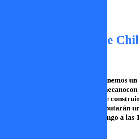
Capítulos
El Mejor Maestro de Chile
En El Mejor Maestro de Chile tenemos un in
deberán construir un cubo con mecanocon 
impecable. También, tendrán que construir
logren superar estas pruebas disputarán un
Maestro de Chile, sábado y domingo a las