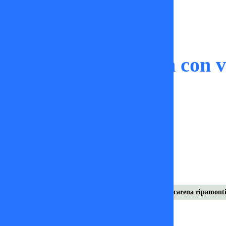
Al Piano Con Lucho
Ripamonti: corazón con v
TV+
22 de octubre 2024
Al Piano con Lucho
lucho jara
luis jara
Macarena ripamont