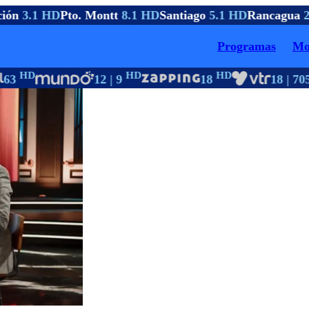
ión
3.1 HD
Pto. Montt
8.1 HD
Santiago
5.1 HD
Rancagua
2
Programas
Mo
HD
HD
HD
63
12 | 9
18
18 | 705