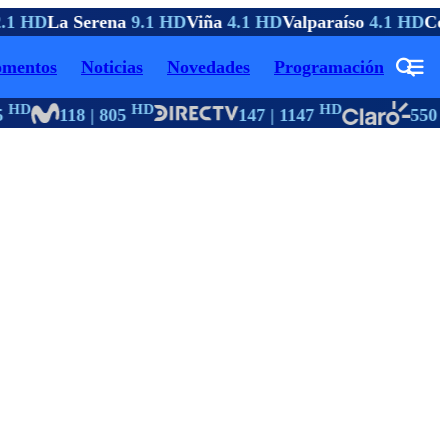
.1 HD
La Serena
9.1 HD
Viña
4.1 HD
Valparaíso
4.1 HD
Con
mentos
Noticias
Novedades
Programación
HD
HD
HD
H
118 | 805
147 | 1147
550