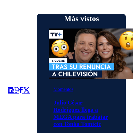
Más vistos
Momentos
Julio César
Rodríguez llega a
MEGA para trabajar
con Tonka Tomicic