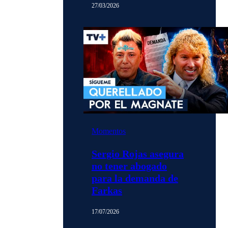
27/03/2026
Momentos
Sergio Rojas asegura
no tener abogado
para la demanda de
Farkas
17/07/2026