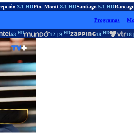
epción
3.1 HD
Pto. Montt
8.1 HD
Santiago
5.1 HD
Rancagu
Programas
Mo
HD
HD
HD
63
12 | 9
18
18 |