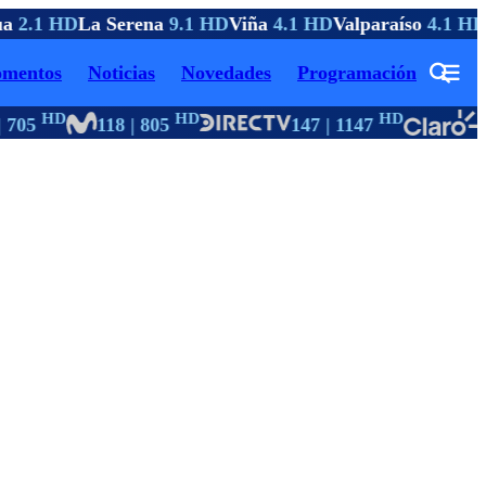
a
2.1 HD
La Serena
9.1 HD
Viña
4.1 HD
Valparaíso
4.1 HD
mentos
Noticias
Novedades
Programación
HD
HD
HD
 705
118 | 805
147 | 1147
5