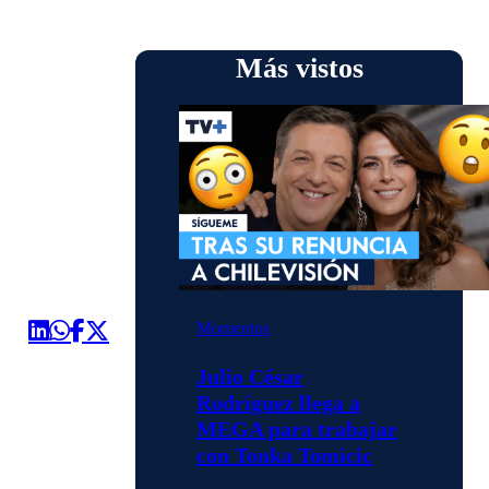
Más vistos
Momentos
Julio César
Rodríguez llega a
MEGA para trabajar
con Tonka Tomicic