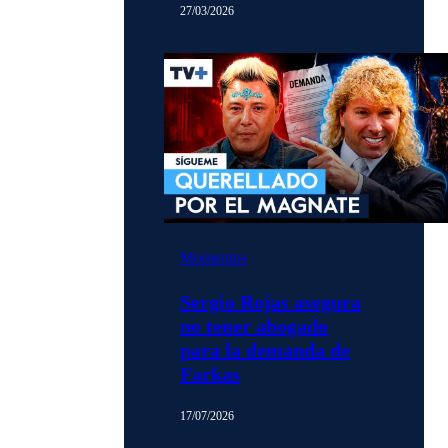
27/03/2026
Momentos
Sergio Rojas asegura
no tener abogado
para la demanda de
Farkas
17/07/2026