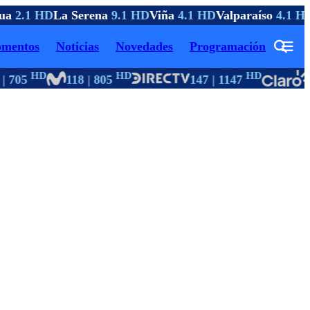
ua
2.1 HD
La Serena
9.1 HD
Viña
4.1 HD
Valparaíso
4.1 HD
mentos
Noticias
Novedades
Programación
HD
HD
HD
| 705
118 | 805
147 | 1147
5