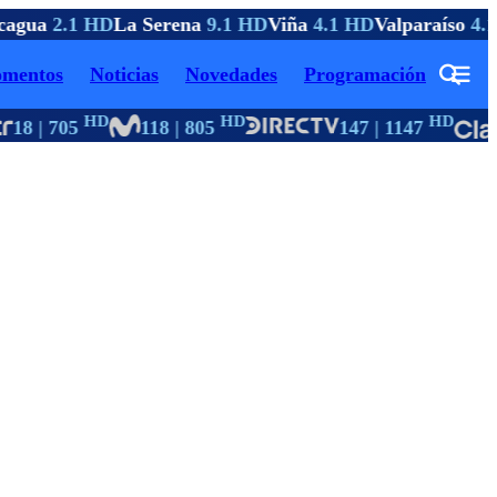
agua
2.1 HD
La Serena
9.1 HD
Viña
4.1 HD
Valparaíso
4.1
mentos
Noticias
Novedades
Programación
HD
HD
HD
18 | 705
118 | 805
147 | 1147