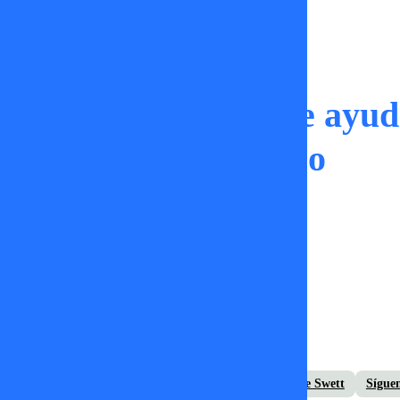
Momentos
La medida legal que ayud
la custodia de su hijo
TV+
22 de octubre 2024
Carla Ballero
dany aranguiz
julia vial
Mane Swett
Sígue