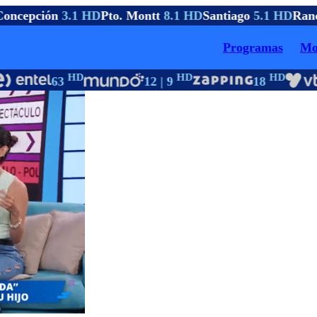
oncepción
3.1 HD
Pto. Montt
8.1 HD
Santiago
5.1 HD
Ranc
Programas
Mo
HD
HD
HD
63
12 | 9
18