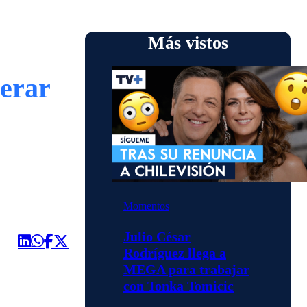
Más vistos
perar
Momentos
Julio César
Rodríguez llega a
MEGA para trabajar
con Tonka Tomicic