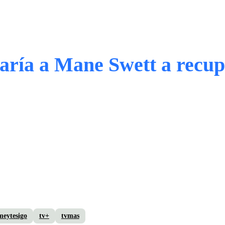
aría a Mane Swett a recu
meytesigo
tv+
tvmas