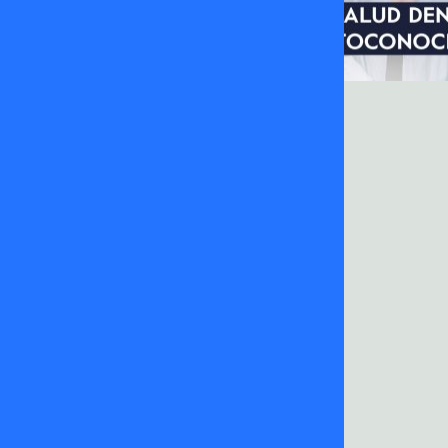
Capítulos
Capítulos
Capítulos
Capítulos
Conversa
Claudia
Claudia
Claudia
Larga,
Conversa
Conversa
Conversa
Cuento
|
|
|
Corto
01
31
30
|
de
de
de
03
Enero
Diciembre
Diciembre
de
de
de
de
julio
2026
2025
2025
de
01/01/2026
31/12/2025
30/12/2025
2026
03/07/2026