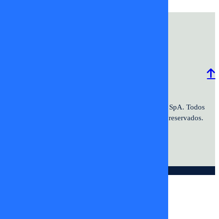
Programación
Comercial
Contacto
Frecuencias
2026 ©TV+SpA. Av. Presidente
© 2026 TV+ SpA. Todos
Kennedy #9070. Oficina 601. Vitacura.
los derechos reservados.
© DIGITALPROSERVER 2026