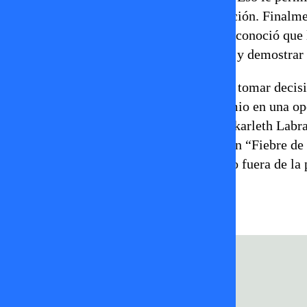
Hubo emoción, nervios y mucha expectación. Finalment
premio mayor. Tras el triunfo, la joven reconoció que
permitió crecer, confiar más en sí misma y demostrar 
Ahora está enfocada en ordenar su vida y tomar decisi
televisión. Su idea es transformar el premio en una o
futuro y estabilidad. Con esta decisión, Skarleth Labr
personales importantes. Así, su victoria en “Fiebre 
convierte en el inicio de un nuevo camino fuera de la 
fiebre de baile
Skar Labra
tvmas