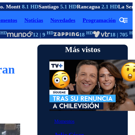
. Montt
8.1 HD
Santiago
5.1 HD
Rancagua
2.1 HD
La Sere
mentos
Noticias
Novedades
Programación
D
HD
HD
HD
12 | 9
18
18 | 705
Más vistos
ran
Momentos
Julio César