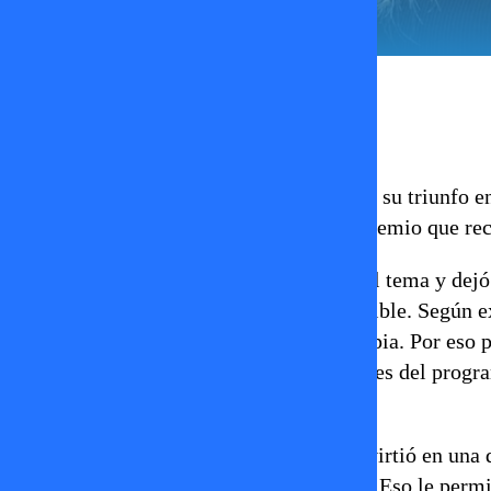
José Tomás Medina
05 de febrero 2026
Skarleth Labra volvió a hacer noticia tras su triunfo e
la decisión que tomó con el millonario premio que rec
La influencer habló abiertamente sobre el tema y dejó 
concreto y lo quiere cumplir lo antes posible. Según ex
meta es acercarse al sueño de la casa propia. Por eso 
revelación sorprendió a muchos seguidores del progra
enfrentando esta etapa tras el reality.
Durante la competencia, Skarleth se convirtió en una 
evolución evidente en cada presentación. Eso le permi