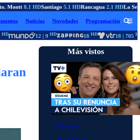
. Montt
8.1 HD
Santiago
5.1 HD
Rancagua
2.1 HD
La Sere
mentos
Noticias
Novedades
Programación
D
HD
HD
HD
12 | 9
18
18 | 705
Más vistos
laran
Momentos
Julio César