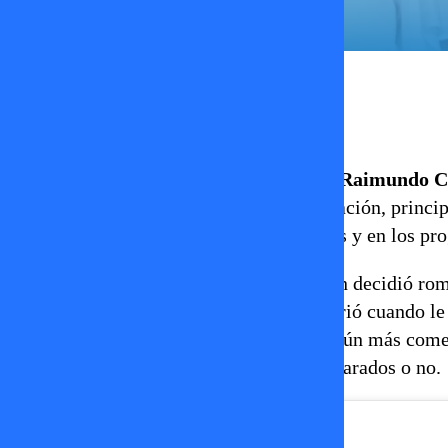
Erika Flores
27 de marzo 2026
La relación entre
Faloon Larraguibel
y
Raimundo C
surgieran rumores de una supuesta separación, princi
encendió las alarmas entre sus seguidores y en los pr
En medio de estas especulaciones, Faloon decidió romp
emisión de
Hay Que Decirlo
. Todo ocurrió cuando le
que respondió con una frase que generó aún más come
dejando en duda si realmente estaban separados o no.