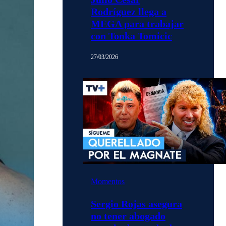
Rodríguez llega a
MEGA para trabajar
con Tonka Tomicic
27/03/2026
Momentos
Sergio Rojas asegura
no tener abogado