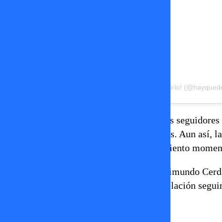
Una publicación compartida de Hay Que Decirlo! (@hayquede
Los rumores comenzaron luego de que los seguidores n
muchos interpretaron como señal de crisis. Aun así, la
que podría tratarse solo de un distanciamiento momen
De esta manera, Faloon Larraguibel y Raimundo Cerda 
rumores y señales en redes sociales, su relación segu
completamente la realidad de una pareja.