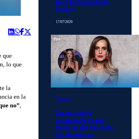
para la demanda de
Farkas
17/07/2026
e que
m, lo que
te la
ancia en la
Noticias
 que no”
,
La sorpresiva
ausencia de Diana
Bolocco que encendió
las alarmas en