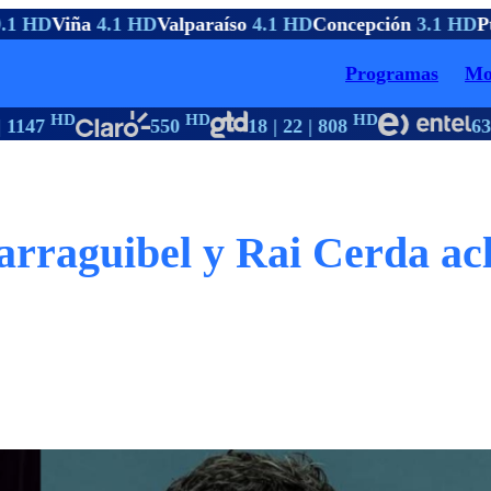
1 HD
Viña
4.1 HD
Valparaíso
4.1 HD
Concepción
3.1 HD
Pto
Programas
Mo
HD
HD
HD
H
1147
550
18 | 22 | 808
63
arraguibel y Rai Cerda ac