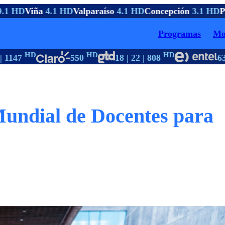
1 HD
Viña
4.1 HD
Valparaíso
4.1 HD
Concepción
3.1 HD
Pto
Programas
Mo
HD
HD
HD
H
1147
550
18 | 22 | 808
63
undial de Docentes para