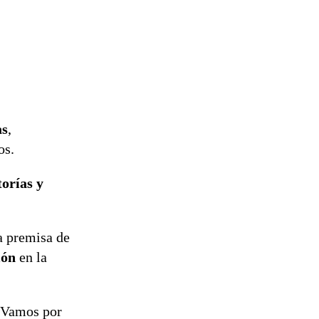
as
,
os.
torías y
la premisa de
ión
en la
 ¡Vamos por