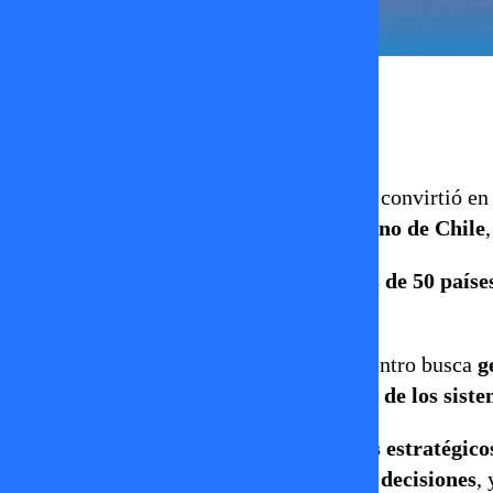
Erika Flores
29 de agosto 2025
Entre el 28 y el 29 de agosto
Santiago
se convirtió en
UNESCO
en colaboración con el
Gobierno de Chile
Al evento asistieron delegaciones de
más de 50 paíse
representantes
del mundo educativo.
El gobierno chileno enfatizó que el encuentro busca
g
naciones
para
enfrentar las dificultades de los sist
La cumbre se desarrolló en torno a
temas estratégico
docente
,
diálogo social para la toma de decisiones
,