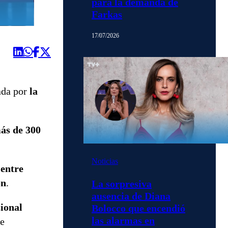
para la demanda de
Farkas
17/07/2026
ada por
la
ás de 300
Noticias
 entre
ón
.
La sorpresiva
ausencia de Diana
sional
Bolocco que encendió
las alarmas en
de