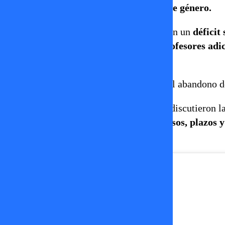
discusiones sobre
inclusión e igualdad de género.
Las cifras globales presentadas evidencian un
déficit
de
contratar decenas de millones de profesores adi
niveles primario y secundario.
Además, se alertó sobre el incremento del abandono de 
Durante la cumbre, los países y gremios discutieron l
Santiago”
, el cual
debería incluir recursos, plazos 
se espera publicar durante 2026.