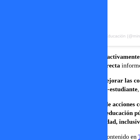
Una publicación compartida por Ministerio de Educación (@min
Se destacó la importancia de
involucrar activamente 
permitiendo que
su voz y experiencia directa
informe
También se abordó la
importancia de mejorar las co
protección del vínculo humano docente-estudiante
,
El encuentro concluyó con
la exigencia de acciones 
que
sin docentes no hay futuro para la educación p
agenda global por una
educación de calidad, inclusiv
Revisa más información de este y otros contenido en