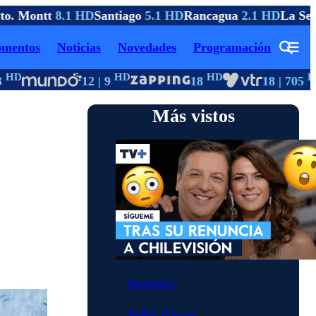
. Montt
8.1 HD
Santiago
5.1 HD
Rancagua
2.1 HD
La Sere
mentos
Noticias
Novedades
Programación
D
HD
HD
HD
12 | 9
18
18 | 705
Más vistos
Momentos
Julio César