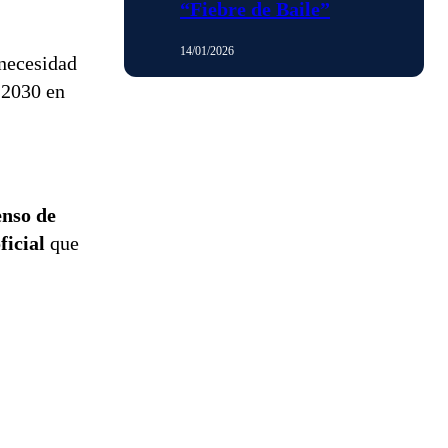
“Fiebre de Baile”
14/01/2026
 necesidad
 2030 en
enso de
ficial
que