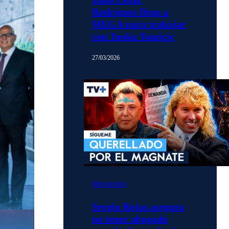
Rodríguez llega a
MEGA para trabajar
con Tonka Tomicic
27/03/2026
Momentos
Sergio Rojas asegura
no tener abogado