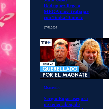
Rodríguez llega a
MEGA para trabajar
con Tonka Tomicic
27/03/2026
Momentos
Sergio Rojas asegura
no tener abogado