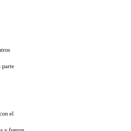
ntros
 parte
con el
as y fueron