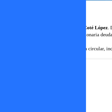
Damaris Castro
27 de febrero 2026
Un nuevo y complejo episodio golpea a
Coté López
. 
pública fue acusada de mantener una millonaria deuda
comercial de la Región de Valparaíso.
Según los antecedentes que comenzaron a circular, inc
la situación al plano judicial.