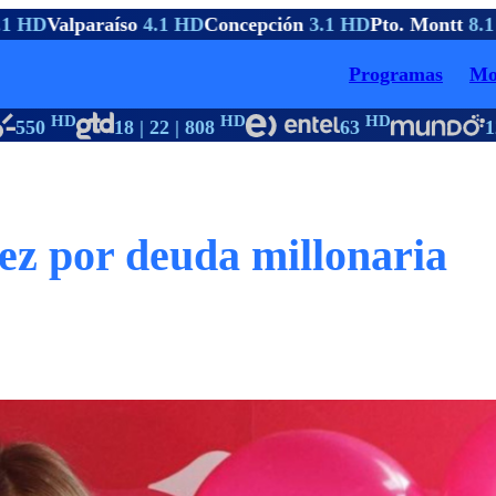
 HD
Valparaíso
4.1 HD
Concepción
3.1 HD
Pto. Montt
8.1 
Programas
Mo
HD
HD
HD
550
18 | 22 | 808
63
12 
ez por deuda millonaria