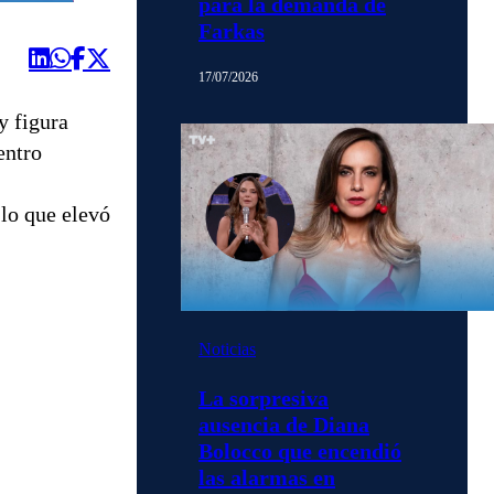
para la demanda de
Farkas
17/07/2026
y figura
entro
 lo que elevó
Noticias
La sorpresiva
ausencia de Diana
Bolocco que encendió
las alarmas en