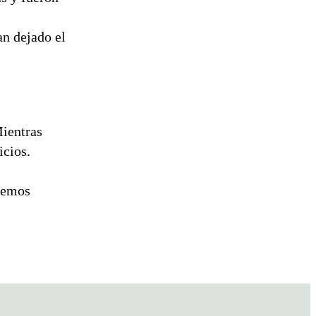
an dejado el
Mientras
icios.
iremos