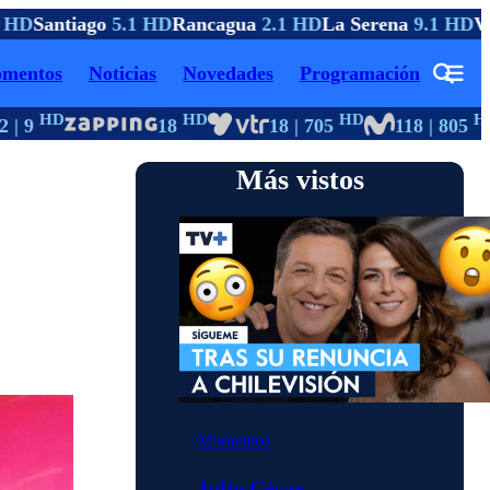
HD
Santiago
5.1 HD
Rancagua
2.1 HD
La Serena
9.1 HD
Viñ
mentos
Noticias
Novedades
Programación
HD
HD
HD
HD
| 9
18
18 | 705
118 | 805
Más vistos
Momentos
Julio César