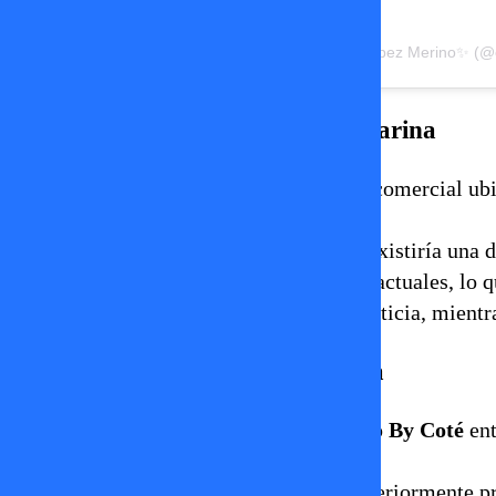
Una publicación compartida por ✨Maria Jose Lopez Merino✨ (@
La millonaria deuda en el Mall Marina
El conflicto estaría vinculado a un local comercial u
comerciales más importantes de la zona.
De acuerdo a la información difundida, existiría una d
querellante acusa incumplimientos contractuales, lo 
Por ahora, el caso está en manos de la justicia, mientr
Presentan querella y el caso escala
Según consignó
The Clinic
, la marca
Clo By Coté
ent
objetivo de pagar la deuda pendiente.
No obstante, los documentos fueron posteriormente pro