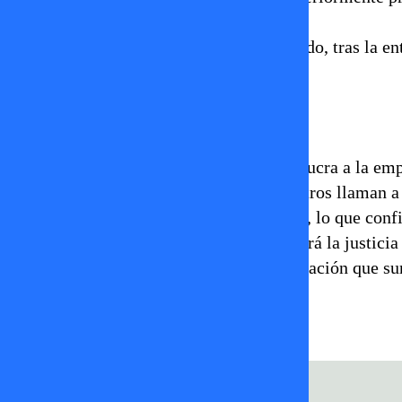
calificadas como “ilegibles”.
La situación se complejizó aún más cuando, tras la en
local sin dar aviso previo.
Reacciones en redes sociales
Como suele ocurrir con todo lo que involucra a la emp
algunos usuarios exigen explicaciones, otros llaman a 
El tema ya genera alto interés en internet, lo que con
Por ahora, la polémica está instalada y será la just
atentos a cualquier declaración o actualización que sur
Clo by Coté López
coté lópez