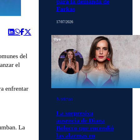
para la demanda de
Farkas
17/07/2026
comunes del
anzar el
ra enfrentar
Noticias
La sorpresiva
ausencia de Diana
rumban. La
Bolocco que encendió
las alarmas en