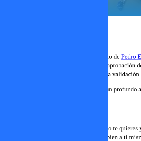
Ignacia Lira
04 de julio 2025
En el El Altar Invisible del último capítulo de
Pedro E
ser humano: la constante búsqueda de la aprobación de
amor propio y soltar la dependencia por la validación 
La solución, según él, reside en cultivar un profundo
la vida con autenticidad y resiliencia.
Principios Clave de Pedro Engel:
El poder está en ti, no afuera:
Cuando te quieres y 
verdadera fortaleza nace de “caerte bien a ti mis