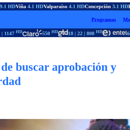
.1 HD
Viña
4.1 HD
Valparaíso
4.1 HD
Concepción
3.1 HD
Pt
Programas
Mo
HD
HD
HD
 1147
550
18 | 22 | 808
63
de buscar aprobación y
rdad