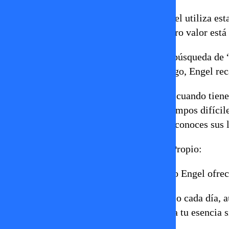
No eres una “monedita de oro”:
Engel utiliza est
agradar a todo el mundo. El verdadero valor está 
La trampa de las redes sociales:
La búsqueda de “
necesidad de aprobación. Sin embargo, Engel re
Tu valor es constante:
No vales más cuando tiene
hecho, es en la humildad y en los tiempos difícil
compares con los demás, porque no conoces sus l
Tips de Pedrito para Fortalecer el Amor Propio:
Para pasar de la teoría a la práctica, Pedro Engel ofre
Ejercicio del Espejo:
Mírate al espejo cada día, 
como eres, te amo”
. Reconoce y ama tu esencia s