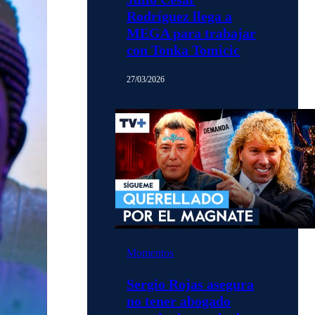
Rodríguez llega a
MEGA para trabajar
con Tonka Tomicic
27/03/2026
Momentos
Sergio Rojas asegura
no tener abogado