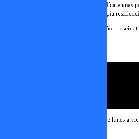
Escríbete una Carta de Gratitud:
Dedícate unas pa
Reconoce tu camino y admira tu propia resilienci
Deja de Compararte:
Toma la decisión consciente 
amarte “tal cual eres”.
Súmate a la comunidad de Pedro Engel, de lunes a vi
pedro engel
tvmas