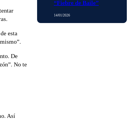
“Fiebre de Baile”
tentar
14/01/2026
ras.
de esta
ti mismo”
.
nto. De
azón”. No te
o. Así