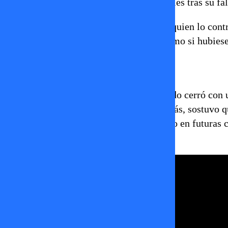
publicado ningún mensaje en redes sociales tras su fa
Este gesto fue valorado por Maldonado, quien lo contr
pasado, hoy exhiben fotos y mensajes como si hubiese
Una crítica sin matices
Fiel a su estilo frontal, Patricia Maldonado cerró con 
calificó como “desleal y traidora”. Además, sostuvo q
realmente los amigos de Caniulef, cuando en futuras 
hoy se muestran públicamente afectados.