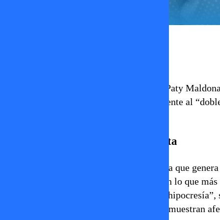
Ignacia Lira
13 de enero 2026
En el más reciente capítulo de
Tal Cual
,
Paty Maldonad
espectáculo chileno, apuntando directamente al “doble 
muerte del periodista Andrés Caniulef.
El “doble estándar” que no soporta
Maldonado partió reconociendo la tristeza que genera 
Sin embargo, rápidamente puso el foco en lo que más l
referir al doble estándar del chileno, a la hipocresía
vida, humillaron a Caniulef y que hoy se muestran afe