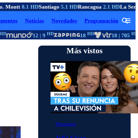
. Montt
8.1 HD
Santiago
5.1 HD
Rancagua
2.1 HD
La Sere
mentos
Noticias
Novedades
Programación
D
HD
HD
HD
12 | 9
18
18 | 705
Más vistos
Momentos
Julio César