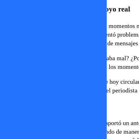
Cuestionamientos a la falta de apoyo real
Durante su intervención, Paty recordó los momentos m
hizo pública su orientación sexual y enfrentó problema
hoy destacan su legado y llenan las redes de mensajes
“¿Por qué no le dieron trabajo cuando estaba mal? ¿P
apuntando a la falta de apoyo concreto en los moment
A su juicio, muchos de los homenajes que hoy circul
que a un cariño genuino, recordando que el periodista 
El valor del silencio
En medio del debate, Raquel Argandoña aportó un ant
habría ayudado a Andrés Caniulef costeando de manera 