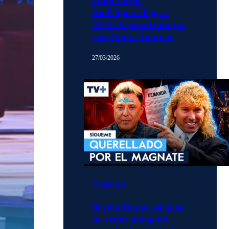
Rodríguez llega a
MEGA para trabajar
con Tonka Tomicic
27/03/2026
Momentos
Sergio Rojas asegura
no tener abogado