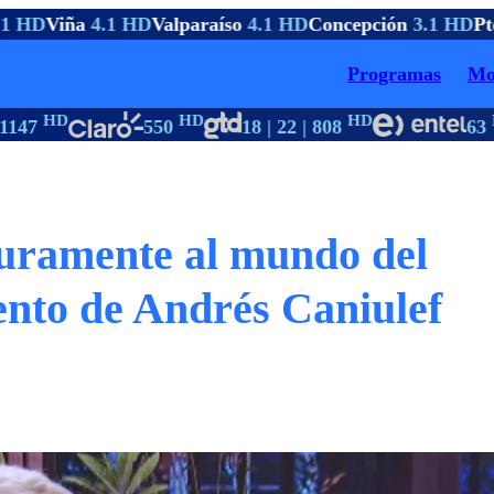
 HD
Viña
4.1 HD
Valparaíso
4.1 HD
Concepción
3.1 HD
Pto
Programas
Mo
HD
HD
HD
H
147
550
18 | 22 | 808
63
duramente al mundo del
iento de Andrés Caniulef