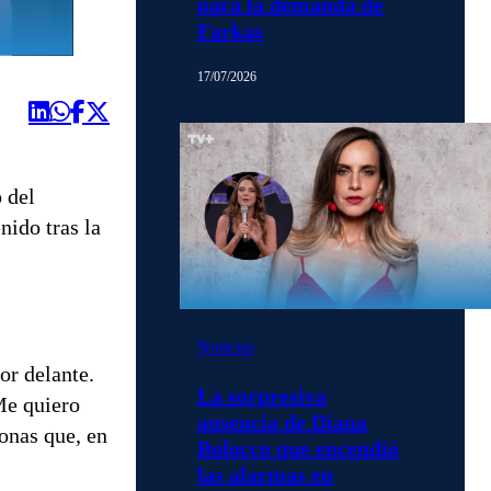
para la demanda de
Farkas
17/07/2026
 del
nido tras la
Noticias
or delante.
La sorpresiva
Me quiero
ausencia de Diana
sonas que, en
Bolocco que encendió
las alarmas en