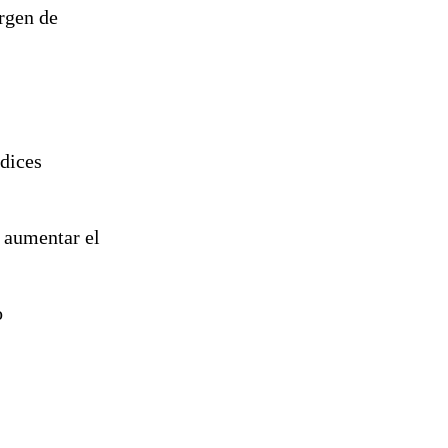
argen de
ndices
a aumentar el
o