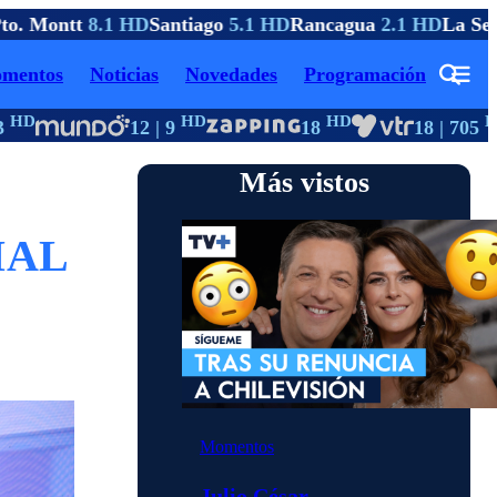
. Montt
8.1 HD
Santiago
5.1 HD
Rancagua
2.1 HD
La Sere
mentos
Noticias
Novedades
Programación
D
HD
HD
HD
12 | 9
18
18 | 705
Más vistos
CIAL
Momentos
Julio César