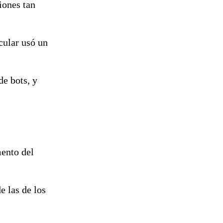
iones tan
cular usó un
de bots, y
mento del
e las de los