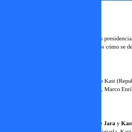
Erika Flores
11 de septiembre 2025
Anoche se llevó a cabo uno de los debates presidenci
oficializados para la papeleta, te contamos cómo se de
¿Quiénes participaron?
Jeannette Jara (oficialismo), José Antonio Kast (Repu
(Partido Libertario), Franco Parisi (PDG), Marco En
Tensiones más fuertes
Uno de los cruces centrales fue entre
Jara
y
Kas
trolls en redes sociales para desprestigiarla. Kas