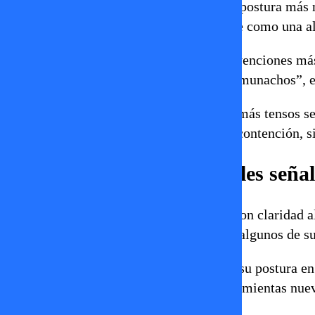
Evelyn Matthei intentó adoptar una postura más 
duras. Se vio que buscaba destacarse como una alt
Parisi, Artés y ME-O tuvieron intervenciones más 
estilo confrontacional (“fachos y comunachos”, e
Se notó también que los momentos más tensos se c
que luego el debate mantuvo cierta contención, s
Deficiencias o puntos débiles seña
A Jara le criticaron que no explicó con claridad 
salario mínimo en el empleo, y que algunos de s
Kast, aunque estableció claramente su postura en
otros en ese campo, ni mostrar herramientas nue