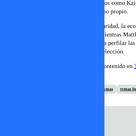
En general, algunos candidatos nuevos como Kai
visibles, aunque sí mostraron discurso propio.
Entonces, el debate dejó claro que la seguridad, la ec
protagonizaron los choques más duros, mientras Matt
momentos tensos, el encuentro sirvió para perfilar las
candidatura de cara a la recta final de la elección.
Revisa más información de este y otros contenido en
más!
candidatos presidenciales
debate presidencial
tvmas
tvmas i