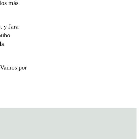
 los más
t y Jara
hubo
da
 ¡Vamos por