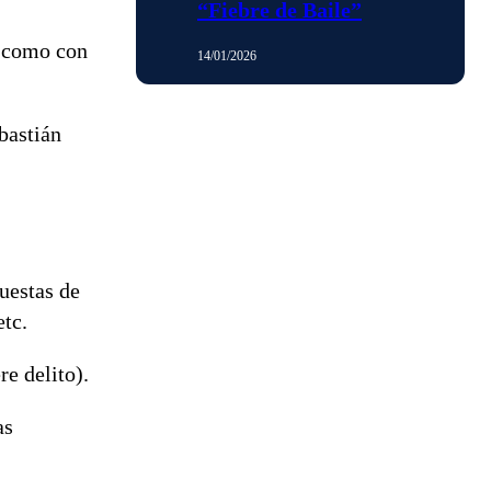
“Fiebre de Baile”
, como con
14/01/2026
bastián
uestas de
etc.
re delito).
as