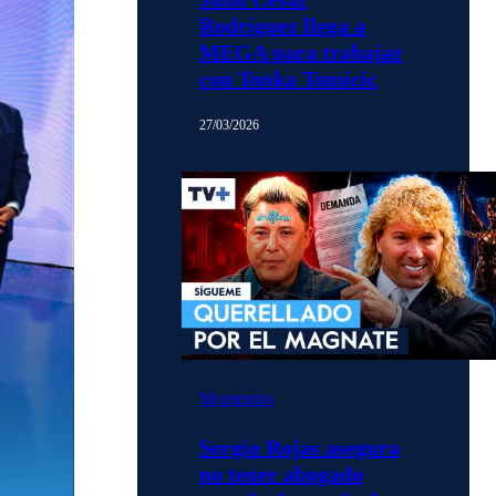
Rodríguez llega a
MEGA para trabajar
con Tonka Tomicic
27/03/2026
Momentos
Sergio Rojas asegura
no tener abogado