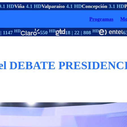
1 HD
Viña
4.1 HD
Valparaíso
4.1 HD
Concepción
3.1 HD
Pto
Programas
Mo
HD
HD
HD
H
1147
550
18 | 22 | 808
63
er del DEBATE PRESIDEN