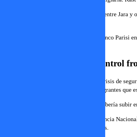
También se vieron enfrentamientos entre Jara y o
Marco Enríquez-Ominami.
Y un momento épico fue cuando Franco Parisi en
Piñera y Augusto Pinochet.
Seguridad, migración y control fr
Todos los candidatos abordaron la crisis de segu
cierre de fronteras, expulsión de migrantes que e
Kast planteó que la entrada ilegal debería subir e
Jara propuso la creación de una Agencia Nacional
incautadas están legalmente inscritas.