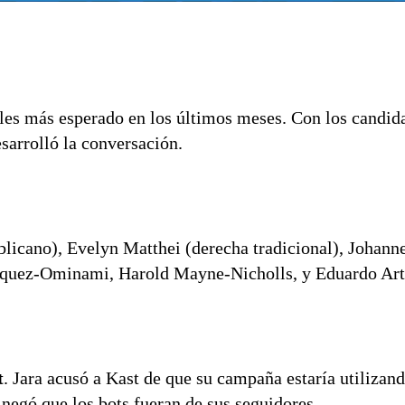
ales más esperado en los últimos meses. Con los candid
sarrolló la conversación.
blicano), Evelyn Matthei (derecha tradicional), Johann
ríquez-Ominami, Harold Mayne-Nicholls, y Eduardo Art
t
. Jara acusó a Kast de que su campaña estaría utilizand
t negó que los bots fueran de sus seguidores.