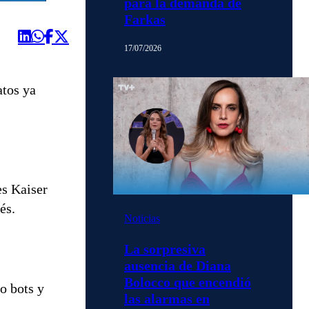
para la demanda de
Farkas
17/07/2026
atos ya
es Kaiser
és.
Noticias
La sorpresiva
ausencia de Diana
Bolocco que encendió
o bots y
las alarmas en