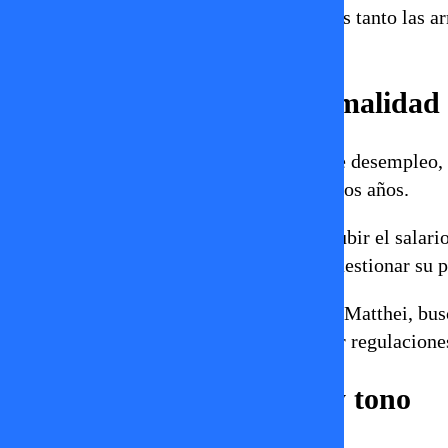
Kaiser sostuvo que el problema no es tanto las ar
regulaciones.
Economía, empleo e informalidad
Jara fue interpelada por sus cifras de desempleo
estaban entre los peores de los últimos años.
Se discutió también el impacto de subir el salar
desempleo — esto fue usado para cuestionar su po
La derecha, representada por Kast y Matthei, bus
(“operadores políticos”), flexibilizar regulacione
Estilo, estrategia política y tono