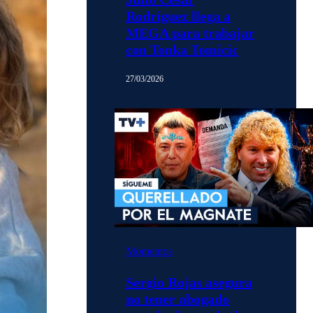
Rodríguez llega a
MEGA para trabajar
con Tonka Tomicic
27/03/2026
Momentos
Sergio Rojas asegura
no tener abogado