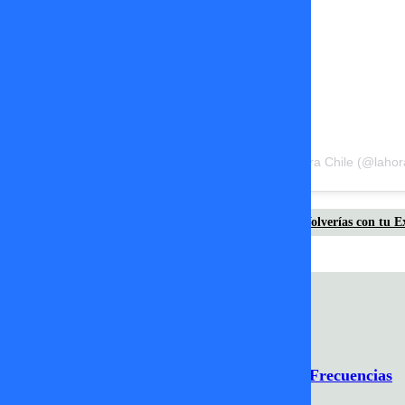
Una publicación compartida de Diario La Hora Chile (@lahora
guarén
Nico Solabarrieta
valentina torres
Volverías con tu E
Programación
Comercial
Contacto
Frecuencias