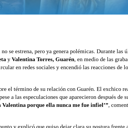
 no se estrena, pero ya genera polémicas. Durante las ú
eta
y
Valentina Torres, Guarén
, en medio de las graba
rcular en redes sociales y encendió las reacciones de l
bre el término de su relación con Guarén. El exchico re
 pese a las especulaciones que aparecieron después de s
a Valentina porque ella nunca me fue infiel’”
, coment
unto y explicó que quiso dejar clara su postura frente 