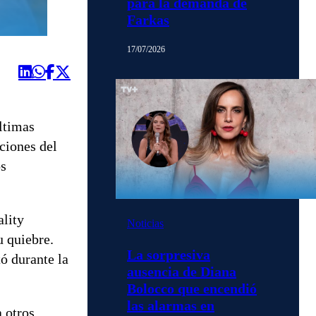
para la demanda de
Farkas
17/07/2026
ltimas
ciones del
os
ality
Noticias
u quiebre.
La sorpresiva
ó durante la
ausencia de Diana
Bolocco que encendió
las alarmas en
a otros