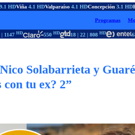
.1 HD
Viña
4.1 HD
Valparaíso
4.1 HD
Concepción
3.1 HD
Pt
Programas
Mo
HD
HD
HD
 1147
550
18 | 22 | 808
63
 Nico Solabarrieta y Guar
s con tu ex? 2”