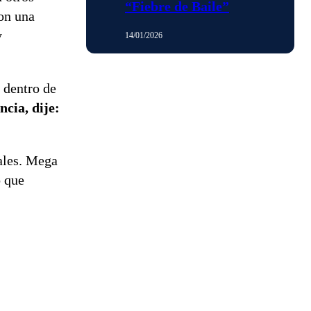
“Fiebre de Baile”
on una
y
14/01/2026
 dentro de
ncia, dije:
iales. Mega
o que