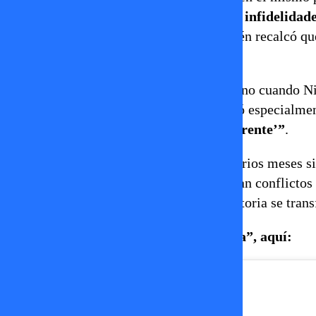
participantes del encierro.
“Acá no hubo infidelidad
versión equivocada de la historia. También recalcó q
transparente.
Sin embargo, la conversación subió de tono cuando Ni
la relación. Ahí lanzó una frase que llamó especialme
‘Bueno, ese fue un tema no tan transparente’”
.
La expareja llega al reality después de varios meses 
ya había adelantado que ambos arrastraban conflictos 
muchos televidentes esperan que esta historia se tran
Revisa el video publicado por “La Hora”, aquí: