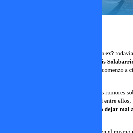
Erika Flores
28 de mayo 2026
La nueva temporada de
¿Volverías con tu ex?
todavía
horas, se filtró una discusión entre
Nicolás Solabarri
reality de Mega. El registro rápidamente comenzó a ci
seguidores del programa.
En el video, Nicolás intentó aclarar varios rumores so
aseguró que nunca existió una infidelidad entre ellos,
“Dije: ‘Se va a malinterpretar, no voy a dejar mal 
conversación filtrada.
Más adelante, Nico Solabarrieta insistió en el mismo p