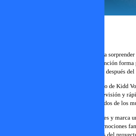
Erika Flores
15 de mayo 2026
El cantante chileno
Kidd Voodoo
volvió a sorprender 
colaboración junto a
Mon Laferte
. La canción forma
mucho más íntimo y emocional que llega después del h
“Incondicional”
mezcla el sello melódico de Kidd Vo
artistas adelantaron parte del tema en televisión y rá
especialmente porque esta unión reúne a dos de los m
El disco
“Euforia”
incluye ocho canciones y marca un
Según se ha revelado, el álbum explora emociones fami
hecho, dos de las canciones más emotivas del proyecto