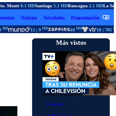
o. Montt
8.1 HD
Santiago
5.1 HD
Rancagua
2.1 HD
La Sere
mentos
Noticias
Novedades
Programación
HD
HD
HD
HD
12 | 9
18
18 | 705
Más vistos
Momentos
Julio César