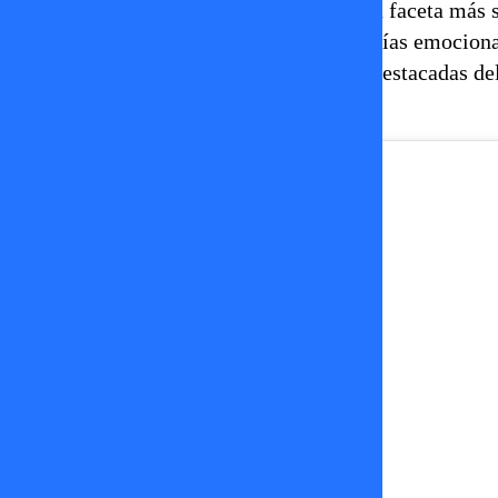
Con “Euforia”, Kidd Voodoo deja ver una faceta más s
agresivos del trap para apostar por melodías emociona
aparece como una de las canciones más destacadas del
dentro de la música latina.