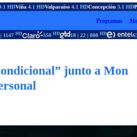
1 HD
Viña
4.1 HD
Valparaíso
4.1 HD
Concepción
3.1 HD
Pt
Programas
Mo
HD
HD
HD
1147
550
18 | 22 | 808
63
ondicional” junto a Mon
ersonal