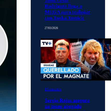
Rodríguez llega a
MEGA para trabajar
con Tonka Tomicic
27/03/2026
Momentos
Sergio Rojas asegura
no tener abogado