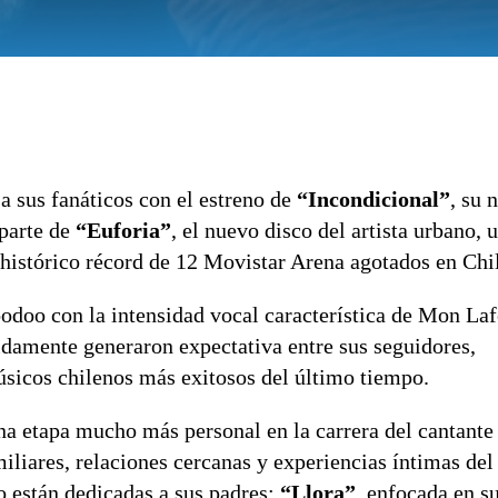
a sus fanáticos con el estreno de
“Incondicional”
, su 
 parte de
“Euforia”
, el nuevo disco del artista urbano, 
istórico récord de 12 Movistar Arena agotados en Chi
odoo con la intensidad vocal característica de Mon La
pidamente generaron expectativa entre sus seguidores,
úsicos chilenos más exitosos del último tiempo.
a etapa mucho más personal en la carrera del cantante
liares, relaciones cercanas y experiencias íntimas del 
 están dedicadas a sus padres:
“Llora”
, enfocada en s