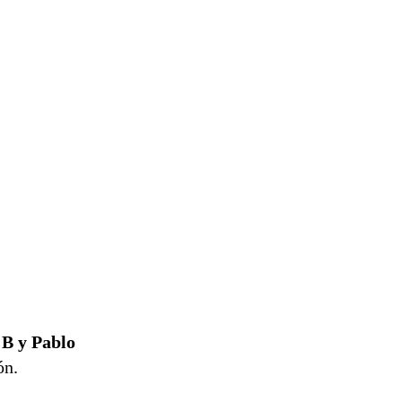
 B
y
Pablo
ón.