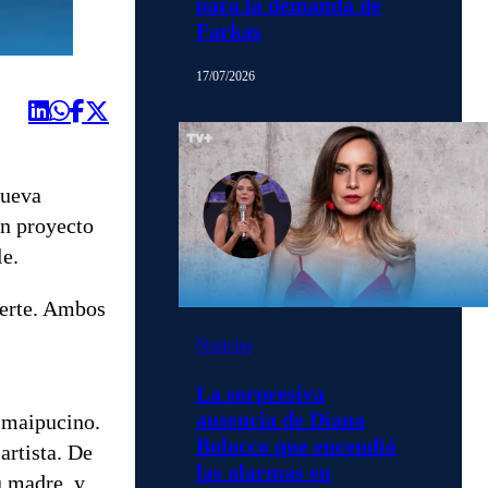
para la demanda de
Farkas
17/07/2026
nueva
un proyecto
le.
ferte. Ambos
Noticias
La sorpresiva
ausencia de Diana
 maipucino.
Bolocco que encendió
artista. De
las alarmas en
u madre, y