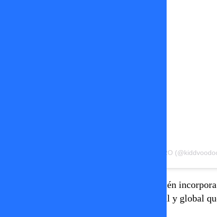
Ver esta publicación en Instagram
Una publicación compartida por SÁTIRO (@kiddvoodo
Además de
Mon Laferte
, el álbum también incorpora
Alborán
,
mostrando la expansión musical y global qu