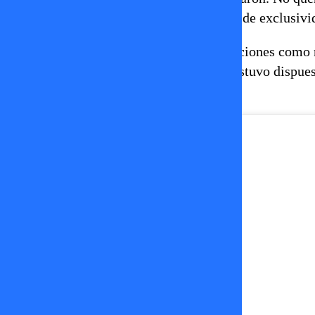
se le habría propuesto firmar un contrato de exclusivi
Según explicó, ese acuerdo incluía condiciones como n
manera independiente, algo que ella no estuvo dispuest
punto en que no se pudo”, señaló.