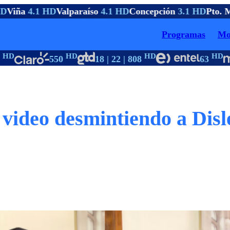
Viña
4.1 HD
Valparaíso
4.1 HD
Concepción
3.1 HD
Pto. M
Programas
Mo
D
HD
HD
HD
550
18 | 22 | 808
63
video desmintiendo a Disl