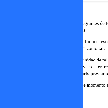
La respuesta de Kbros Club
Tras viralizarse sus declaraciones, los integrantes de
entregaron su propia versión de los hechos.
En el registro, el grupo aseguró que el conflicto sí es
descartaron que haya sido una “expulsión” como tal.
Según explicaron, cuando surgió la oportunidad de tele
porque estaban concentrados en otros proyectos, entre
una oferta similar y la aceptó sin consultarlo previame
Además, en el video recordaron que en ese momento 
del colectivo si lograba ganar el programa.
@kbrosclub