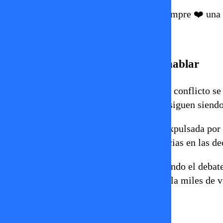
Gracias a todos los que nos defienden siempre ❤️ una 
♬ sonido original – kbrosclub
Un quiebre que sigue dando que hablar
Aunque ambas partes coinciden en que el conflicto se
versiones sobre cómo ocurrió el quiebre siguen siendo 
Mientras la influencer sostiene que fue expulsada por 
en que la situación se generó por diferencias en las d
Por ahora, la polémica continúa encendiendo el debat
el video de respuesta del grupo ya acumula miles de v
disley ramos
Kbros Club