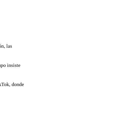
n, las
upo insiste
ikTok, donde