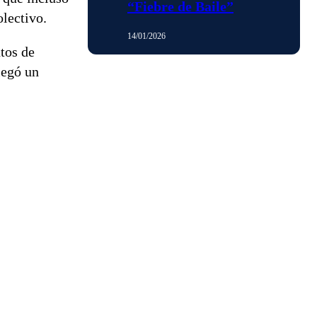
“Fiebre de Baile”
olectivo.
14/01/2026
tos de
legó un