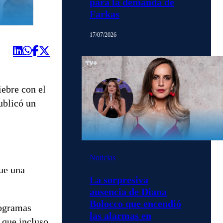
para la demanda de
Farkas
17/07/2026
iebre con el
ublicó un
Noticias
ue una
La sorpresiva
ausencia de Diana
Bolocco que encendió
rogramas
las alarmas en
 que incluso