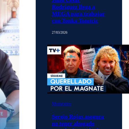
Rodríguez llega a
MEGA para trabajar
con Tonka Tomicic
27/03/2026
Momentos
Sergio Rojas asegura
no tener abogado