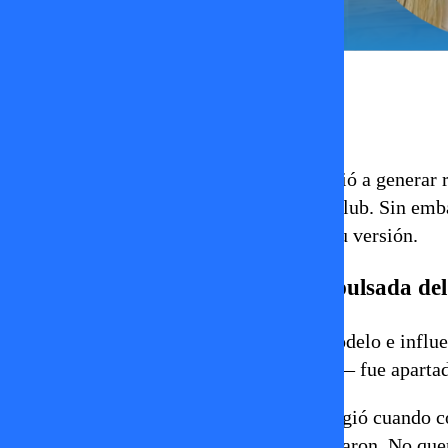
Damaris Castro
11 de marzo 2026
La influencer chilena
Disley Ramos
volvió a generar r
grupo de creadores de contenido
Kbros Club
. Sin emb
video respondiendo y negando parte de su versión.
Disley Ramos aseguró que fue expulsada de
La polémica comenzó luego de que la modelo e influen
decisión personal, sino que —según ella— fue aparta
De acuerdo con su relato, el conflicto surgió cuando 
como
Top Chef VIP Chile
. “Ellos me echaron. No que