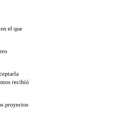
 en el que
pero
ceptarla
amos recibió
os proyectos