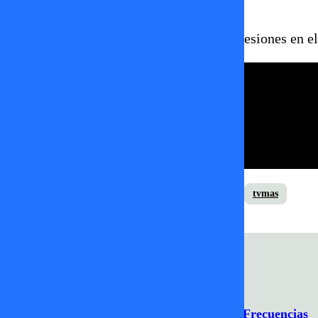
amigo…
Revisa este entretenido momento de confesiones en e
Amiga Date Cuenta
joche bibbó
reality show
tvmas
Programación
Comercial
Contacto
Frecuencias