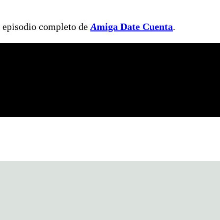
l episodio completo de
A
miga Date Cuenta
.