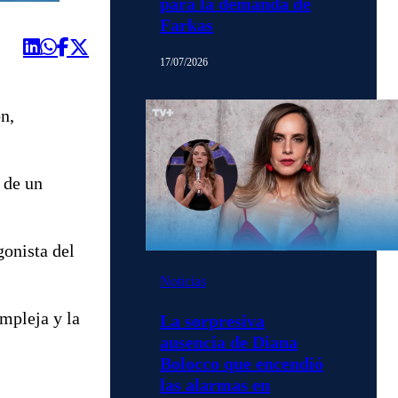
para la demanda de
Farkas
17/07/2026
n,
 de un
gonista del
Noticias
mpleja y la
La sorpresiva
ausencia de Diana
Bolocco que encendió
las alarmas en