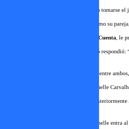
Fue entonces cuando Joche Bibbo decidió tomarse el jue
Finalmente, Dominique eligió a Joche como su pareja
Durante la conversación en
Amiga Date Cuenta
, le 
Con sinceridad, el chico reality respondió respondió:
bien…”.
A pesar de no haber nacido un gran amor entre ambos,
No obstante, con el tiempo apareció Michelle Carvalho 
Lo demás es historia, ya sabemos que posteriorment
no eran pareja.
Y vivimos el épico momento en que Michelle entra al e