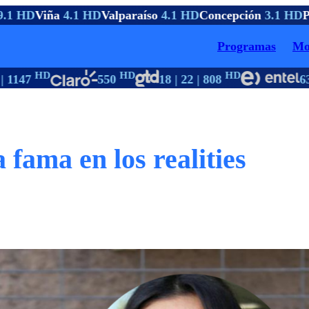
.1 HD
Viña
4.1 HD
Valparaíso
4.1 HD
Concepción
3.1 HD
Pt
Programas
Mo
HD
HD
HD
 1147
550
18 | 22 | 808
63
 fama en los realities