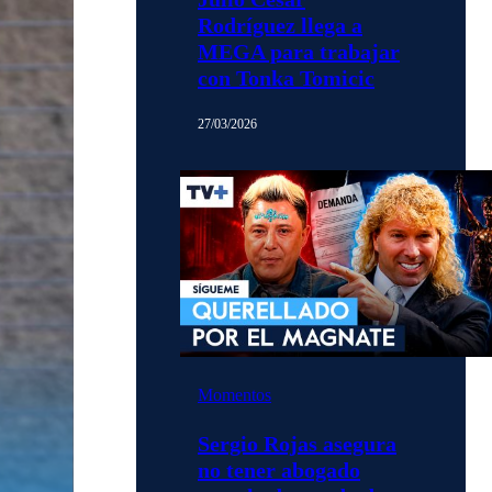
Rodríguez llega a
MEGA para trabajar
con Tonka Tomicic
27/03/2026
Momentos
Sergio Rojas asegura
no tener abogado