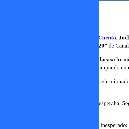
Erika Flores
30 de abril 2025
En la visita que tuvimos en
Amiga Date Cuenta
,
Joc
específicamente en el dating show
“40 ó 20”
de Canal
Todo partió cuando su amiga
Andrea Dellacasa
lo ani
reality de competencia, pero terminó participando en 
Joche, gracias a su carisma y actitud, fue seleccionad
show,
Jennifer Mayani
.
Sin embargo, la conexión no fluyó como esperaba. Segú
dinámica general no funcionó del todo.
A mitad del programa, se produjo un giro inesperado: