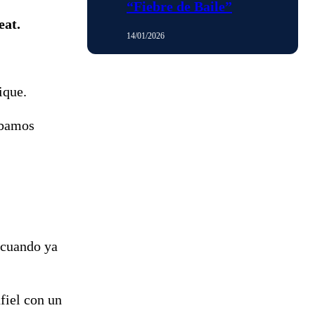
“Fiebre de Baile”
eat.
14/01/2026
ique.
ábamos
 cuando ya
fiel con un