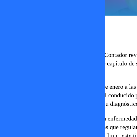
Ignacia Lira
22 de enero 2026
La humorista y actriz de 51 años Javiera Contador rev
dará a conocer públicamente en el primer capítulo de
Información.
El programa se estrenará este jueves 22 de enero a la
marcará el debut del proyecto audiovisual conducid
prensa, Contador compartirá detalles de su diagnóstic
Pero ¿que es el cáncer de tiroides? Es una enfermedad 
cuello, cuya función es producir hormonas que regulan 
peso. Según información del sitio Mayo Clinic, este t