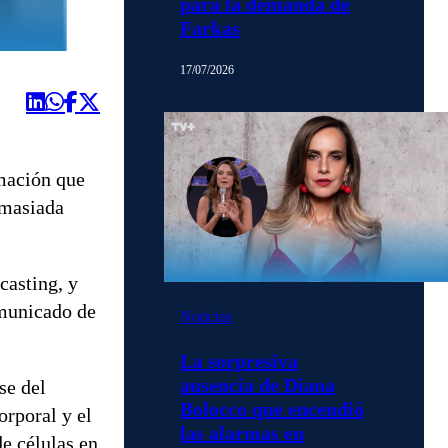
para la demanda de
Farkas
17/07/2026
rmación que
emasiada
casting, y
omunicado de
Noticias
La sorpresiva
ausencia de Diana
se del
Bolocco que encendió
orporal y el
las alarmas en
e células en