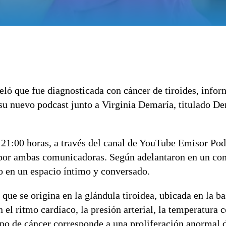
eló que fue diagnosticada con cáncer de tiroides, info
 su nuevo podcast junto a Virginia Demaría, titulado D
s 21:00 horas, a través del canal de YouTube Emisor Pod
o por ambas comunicadoras. Según adelantaron en un c
o en un espacio íntimo y conversado.
que se origina en la glándula tiroidea, ubicada en la ba
el ritmo cardíaco, la presión arterial, la temperatura c
ipo de cáncer corresponde a una proliferación anormal d