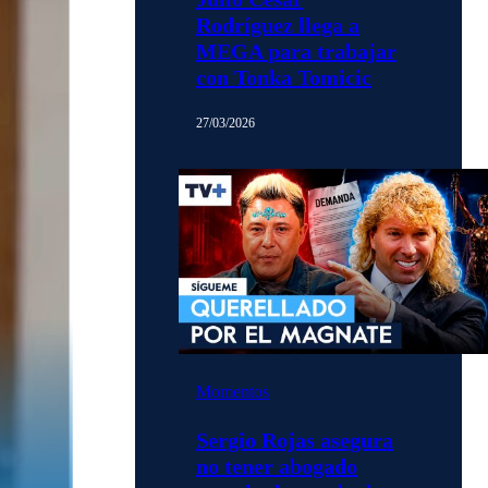
Rodríguez llega a
MEGA para trabajar
con Tonka Tomicic
27/03/2026
Momentos
Sergio Rojas asegura
no tener abogado