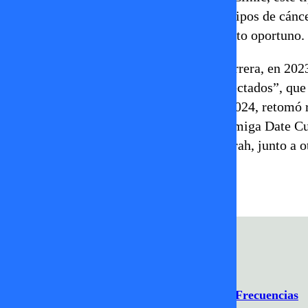
dicha glándula. Si bien existen distintos tipos de cánc
probabilidades de curación con tratamiento oportuno.
La actriz aún se mantiene activa en su carrera, en 20
encabezó la secuela de película “Desconectados”, que
su paso por el Festival de Viña del Mar 2024, retomó 
con proyectos teatrales, como la obra “Amiga Date Cu
la penúltima publicación de la revista Sarah, junto a 
JAVIERA CONTADOR
tvmas
Programación
Comercial
Contacto
Frecuencias