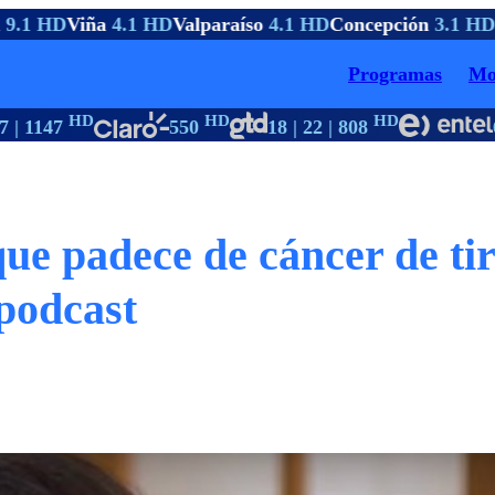
9.1 HD
Viña
4.1 HD
Valparaíso
4.1 HD
Concepción
3.1 HD
P
Programas
Mo
HD
HD
HD
| 1147
550
18 | 22 | 808
6
ue padece de cáncer de tir
 podcast