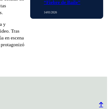
“Fiebre de Baile”
ltas
s.
14/01/2026
a y
ideo. Tras
úa en escena
5 protagonizó