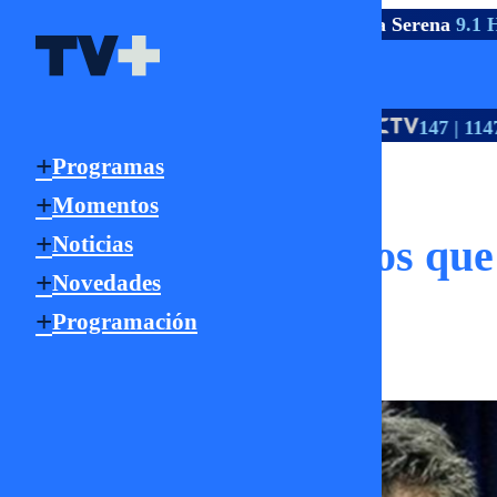
TV ABIERTA
Santiago
5.1 HD
Rancagua
2.1 HD
La Serena
9.1 H
Señal Online
HD
HD
TV PAGO
18 | 705
118 | 805
147 | 1147
Noticias
Programas
Momentos
Estos son los famosos que
Noticias
Novedades
Programación