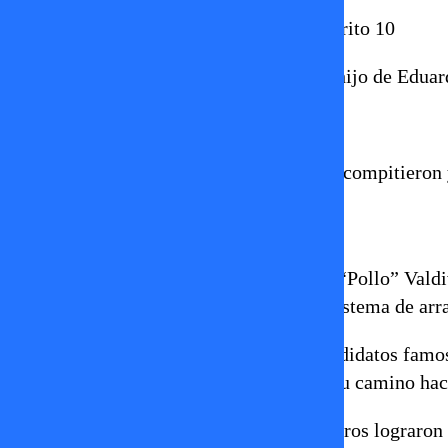
María Luisa Cordero
, médica, distrito 10
Jean Pierre Bonvallet
, influencer, hijo de Eduar
Li Fridman
, actriz, distrito 12.
Estas son solo algunas de las figuras que compitieron
Algunas causas de la derrota
Sistema de arrastre:
Por ejemplo, “Pollo” Valdi
escaño debido a cómo funciona el sistema de arra
Competencia interna:
Muchos candidatos famosos
más consolidados, lo que dificultó su camino hac
Distribución del voto:
Algunos rostros lograron v