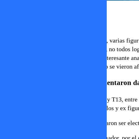
Ignacia Lira
19 de noviembre 2025
En las elecciones parlamentarias de 2025, varias figur
su candidatura al Congreso. Sin embargo, no todos log
está en los rostros que triunfan, resulta interesante a
convencieron lo suficiente al electorado o se vieron af
¿Quiénes eran los famosos que intentaron dar 
Según reportes de
ADN Radio
,
Página 7
y T13, entre 
animadores, actores, exdeportistas, modelos y ex figur
Algunos nombres destacados que no lograron ser elec
Juan Carlos “Pollo” Valdivia
, animador, por el 