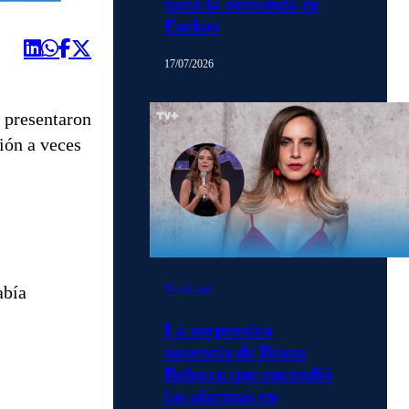
para la demanda de
Farkas
17/07/2026
n presentaron
ión a veces
Noticias
abía
La sorpresiva
ausencia de Diana
Bolocco que encendió
las alarmas en