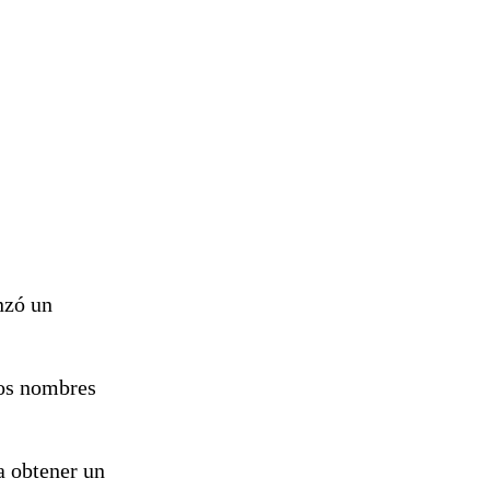
nzó un
ros nombres
a obtener un