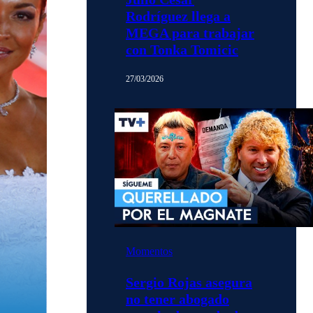
Rodríguez llega a
MEGA para trabajar
con Tonka Tomicic
27/03/2026
Momentos
Sergio Rojas asegura
no tener abogado