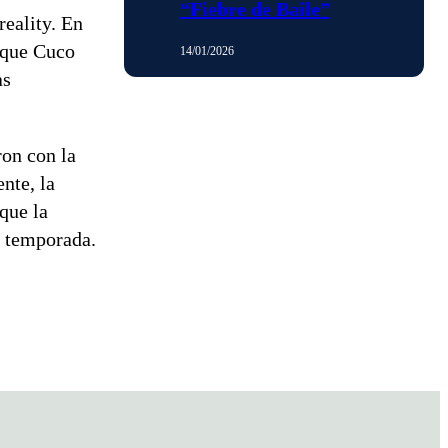
“Fiebre de Baile”
eality. En
 que Cuco
14/01/2026
as
ron con la
nte, la
que la
a temporada.