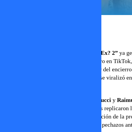
Erika Flores
02 de junio 2026
La tensión dentro de
“¿Volverías con tu Ex? 2”
ya ge
Danilo 21
durante una transmisión en vivo en TikTok, 
protagonizado una fuerte pelea al interior del encierr
cuando lanzó una frase que rápidamente se viralizó en
agarró con el Rai a combos”
.
La supuesta pelea involucró a
Luis Mateucci
y
Raim
tiempo. Diversos portales de espectáculos replicaron l
habría escalado hasta requerir la intervención de la 
que ambos comenzaron con empujones y pechazos antes 