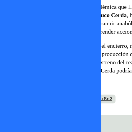
El enfrentamiento también revive una polémica que Lu
esa ocasión, sostuvo un duro cruce con
Cuco Cerda
, 
acusara públicamente al argentino de consumir anaból
acusaciones y advirtió que evaluaba emprender accione
Tras conocerse la supuesta pelea dentro del encierro,
enemistad entre ambas partes. Aunque la producción d
filtración aumentó la expectativa por el estreno del re
convivencia entre Mateucci y Raimundo Cerda podría c
@daniloo.21
luis mateucci
Raimundo Cerda
Volverías con tu Ex 2