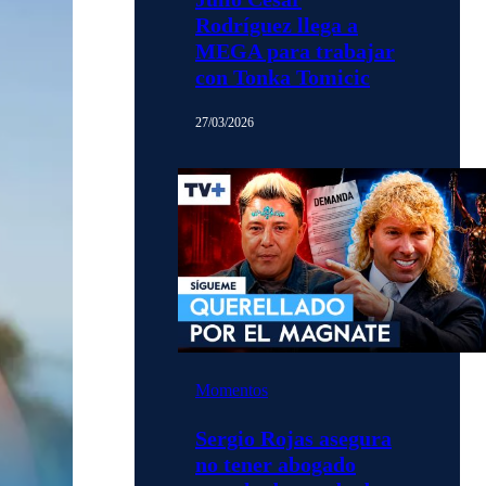
Rodríguez llega a
MEGA para trabajar
con Tonka Tomicic
27/03/2026
Momentos
Sergio Rojas asegura
no tener abogado