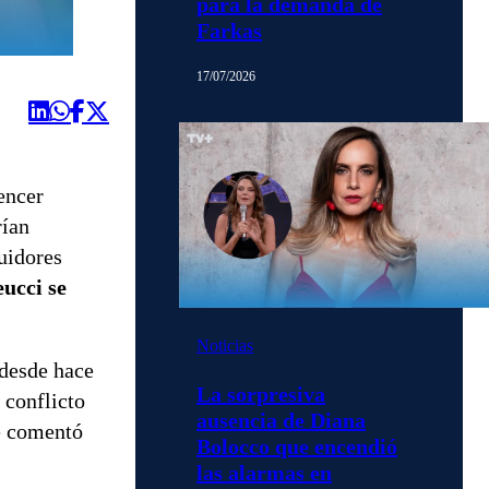
para la demanda de
Farkas
17/07/2026
encer
rían
guidores
eucci se
Noticias
 desde hace
La sorpresiva
 conflicto
ausencia de Diana
se comentó
Bolocco que encendió
las alarmas en