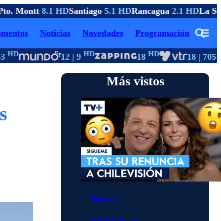
to. Montt
8.1 HD
Santiago
5.1 HD
Rancagua
2.1 HD
La Se
mentos
Noticias
Novedades
Programación
HD
HD
HD
H
3
12 | 9
18
18 | 705
Más vistos
s
Momentos
Julio César