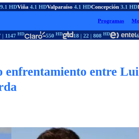
9.1 HD
Viña
4.1 HD
Valparaíso
4.1 HD
Concepción
3.1 HD
P
Programas
Mo
HD
HD
HD
| 1147
550
18 | 22 | 808
6
o enfrentamiento entre Lui
rda