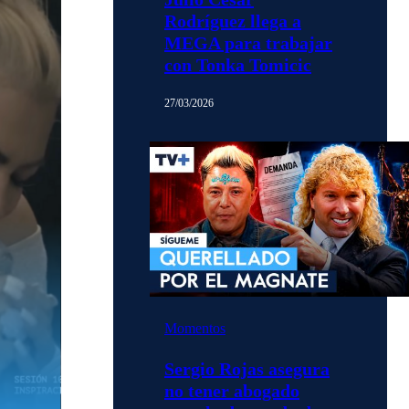
Rodríguez llega a
MEGA para trabajar
con Tonka Tomicic
27/03/2026
Momentos
Sergio Rojas asegura
no tener abogado