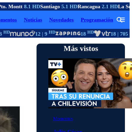
o. Montt
8.1 HD
Santiago
5.1 HD
Rancagua
2.1 HD
La Ser
mentos
Noticias
Novedades
Programación
HD
HD
HD
HD
12 | 9
18
18 | 705
Más vistos
Momentos
Julio César