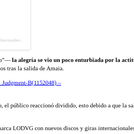
Una publicación compartida por La Oreja de Van Gogh – Oficial (@laorejadevangogh)
ero”—
la alegría se vio un poco enturbiada por la acti
os tras la salida de Amaia.
 Judgment-B(1152048) –
 el público reaccionó dividido, esto debido a que la sa
marca LODVG con nuevos discos y giras internacionales