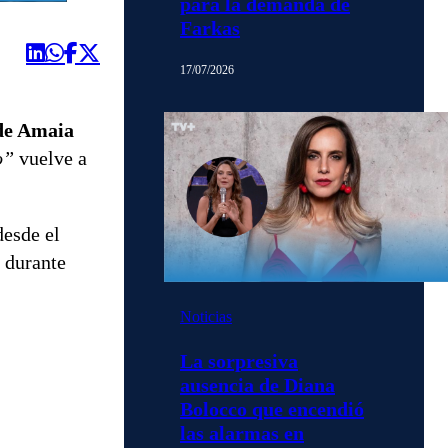
para la demanda de
Farkas
17/07/2026
 de Amaia
o”
vuelve a
desde el
s durante
Noticias
La sorpresiva
ausencia de Diana
Bolocco que encendió
las alarmas en