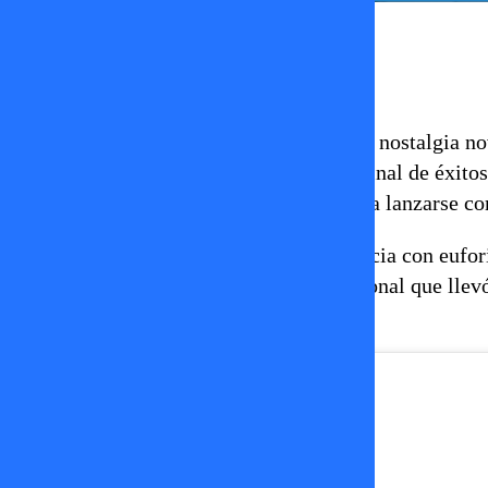
Damaris Castro
15 de octubre 2025
Después de años de rumores, indirectas y nostalgia n
Montero como vocalista
. Sí, la voz original de éxit
tomar el micrófono que dejó en 2007 para lanzarse co
Fans de todo el mundo celebraron la noticia con eufor
inicio, también fue parte del sello emocional que llev
casi una década.