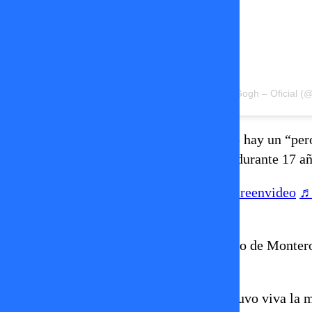
Pero —porque en toda buena historia pop hay un “p
Martínez
, quien fue vocalista del grupo durante 17 añ
@nuriasecret
#greenscreen
#greenscreenvideo
♬
m.okubo
Cuando se anunció oficialmente el regreso de Montero,
Leire dejó más preguntas que respuestas.
Leire, que durante casi dos décadas mantuvo viva la 