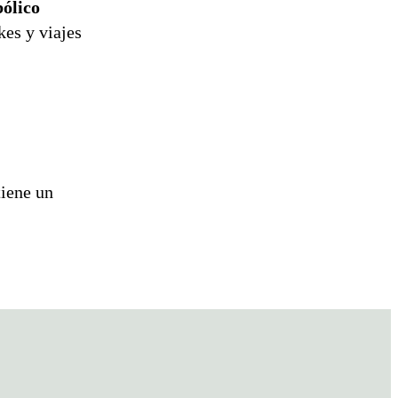
bólico
kes y viajes
tiene un