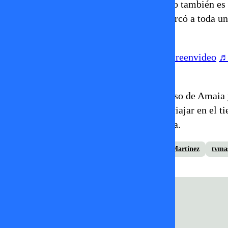
pieza importante del legado musical. Pero también es
gigante
: es volver a la formación que marcó a toda un
en auto.
@nuriasecret
#greenscreen
#greenscreenvideo
♬
m.okubo
Por ahora, el grupo ha anunciado el regreso de Amaia
internacional. Los fans están listos para viajar en e
toque de tensión digna de novela española.
Amaia Montero
La Oreja de Van Gogh
Leire Martínez
tvma