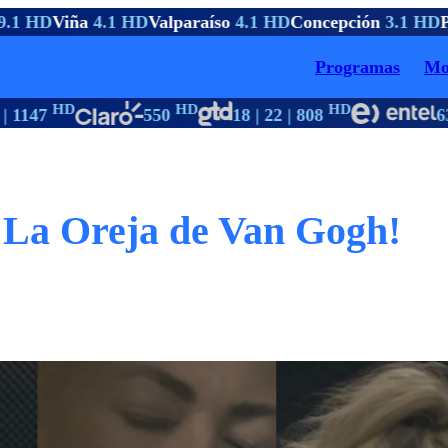
.1 HD
Viña
4.1 HD
Valparaíso
4.1 HD
Concepción
3.1 HD
Pt
Programas
Mo
HD
HD
HD
 1147
550
18 | 22 | 808
63
 La Oreja de Van Gogh!