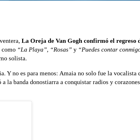
oventera,
La Oreja de Van Gogh confirmó el regreso
os como
“La Playa”
,
“Rosas”
y
“Puedes contar conmig
mo solista.
ia. Y no es para menos: Amaia no solo fue la vocalista 
ó a la banda donostiarra a conquistar radios y corazone