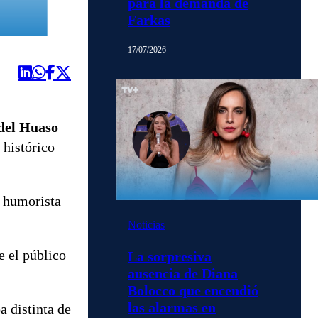
para la demanda de
Farkas
17/07/2026
 del Huaso
 histórico
l humorista
Noticias
e el público
La sorpresiva
ausencia de Diana
Bolocco que encendió
las alarmas en
a distinta de