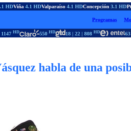
1 HD
Viña
4.1 HD
Valparaíso
4.1 HD
Concepción
3.1 HD
Pt
Programas
Mo
HD
HD
HD
1147
550
18 | 22 | 808
63
ásquez habla de una posib