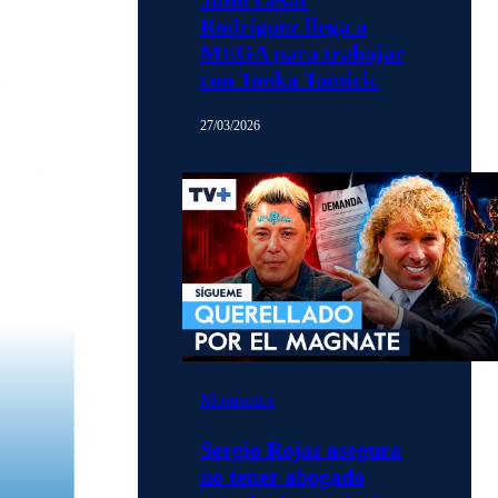
Rodríguez llega a
MEGA para trabajar
con Tonka Tomicic
27/03/2026
Momentos
Sergio Rojas asegura
no tener abogado