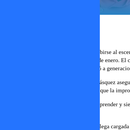
Erika Flores
13 de enero 2026
Paul Vásquez se prepara con todo para subirse al esce
de Olmué
, que comienza este jueves 15 de enero. El 
personaje del Flaco, una figura que marcó a generacio
En conversación con
Lima Limón
, Paul Vásquez asegu
afirmó que mantiene intacta su esencia y que la impro
Según explicó, el Flaco nunca deja de sorprender y si
espera y valora.
Sin embargo, esta presentación también llega cargada 