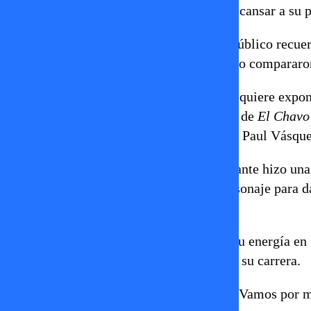
su vida y que evalúa seriamente dejar descansar a su
El comediante recalcó que desea que el público recuerd
consagró en los años 90, cuando incluso lo compararo
El humorista fue claro al explicar que no quiere expon
ejemplo, mencionó a personajes icónicos de
El Chavo
condiciones que él no quiere repetir. Para Paul Vásque
Frente a los rumores de retiro, el comediante hizo un
humor, sino que evalúa despedir a su personaje para d
que se retira es el Flaco, no yo”, reiteró.
Por ahora, Paul Vásquez concentra toda su energía en
decidir qué viene en la siguiente etapa de su carrera.
Prende la tele y sintoniza TV+, Canal 5, ¡Vamos por 