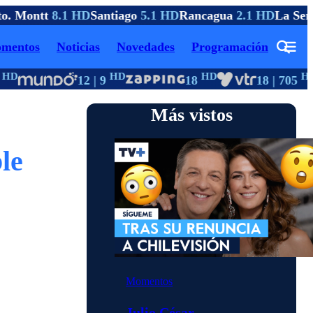
o. Montt
8.1 HD
Santiago
5.1 HD
Rancagua
2.1 HD
La Sere
mentos
Noticias
Novedades
Programación
HD
HD
HD
HD
12 | 9
18
18 | 705
Más vistos
le
Momentos
Julio César