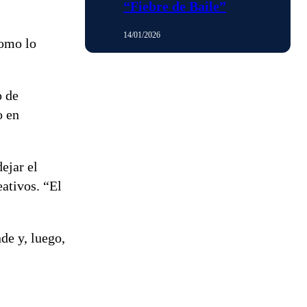
“Fiebre de Baile”
14/01/2026
como lo
o de
o en
ejar el
ativos. “El
de y, luego,