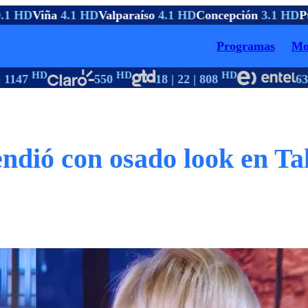
1 HD
Viña
4.1 HD
Valparaíso
4.1 HD
Concepción
3.1 HD
Pto
Programas
Mo
HD
HD
HD
H
1147
550
18 | 22 | 808
63
dió con osado look en Ta