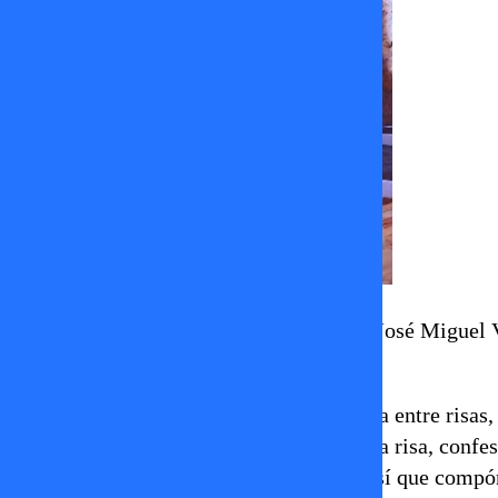
El osado outfit no pasó inadvertido para José Miguel 
piropearon a Argandoña.
“El look es así”, aclaró Raquel Argandoña entre risa
lanzada a la vida!”. Raquel, aguantando la risa, conf
todo… pero no, esto es así. Esto es así, así que compó