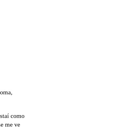
roma,
Estaí como
se me ve