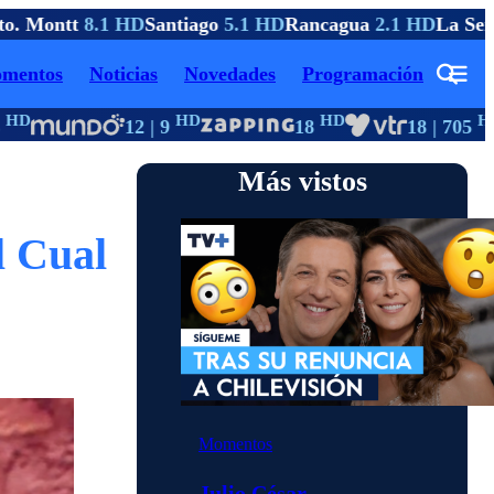
. Montt
8.1 HD
Santiago
5.1 HD
Rancagua
2.1 HD
La Sere
mentos
Noticias
Novedades
Programación
D
HD
HD
HD
12 | 9
18
18 | 705
Más vistos
l Cual
Momentos
Julio César