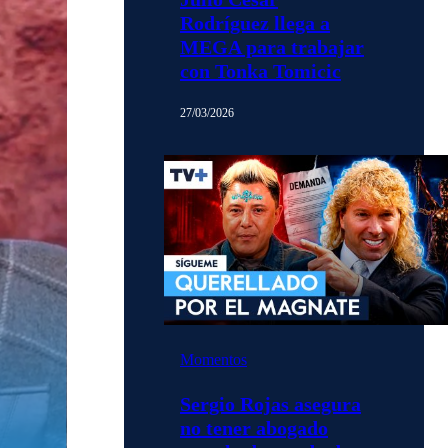
Rodríguez llega a
MEGA para trabajar
con Tonka Tomicic
27/03/2026
Momentos
Sergio Rojas asegura
no tener abogado