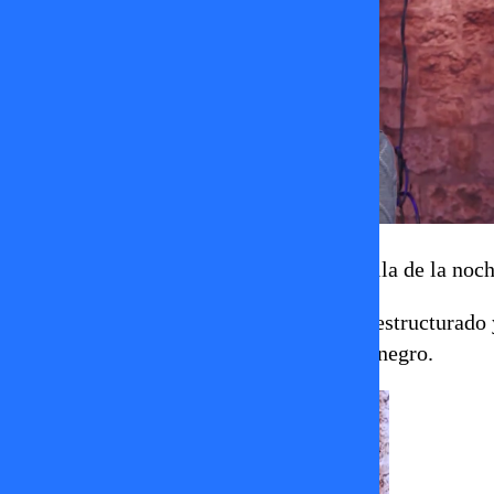
Pero esto no fue todo. La verdadera estrella de la no
Un diseño a cuadros grises, con un corte estructurado 
que debajo asomaba un elegante corpiño negro.