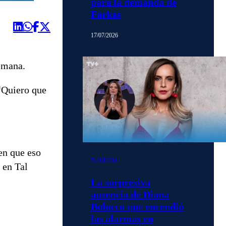
para la demanda de
Farkas
17/07/2026
semana.
“Quiero que
en que eso
Noticias
 en Tal
La sorpresiva
ausencia de Diana
Bolocco que encendió
las alarmas en