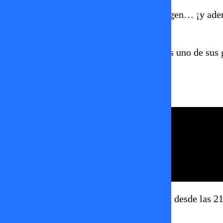
“Estás mina ahora, estás mina, joven, virgen… ¡y ade
su ropa interior.
Raquel volvió a demostrar que la moda es uno de sus 
llamativos y únicos en Tal Cual.
Revisa su look aquí:
No te pierdas
Tal Cual
, de lunes a viernes desde las 2
Raquel Argandoña
tal cual
tv+
tvmas