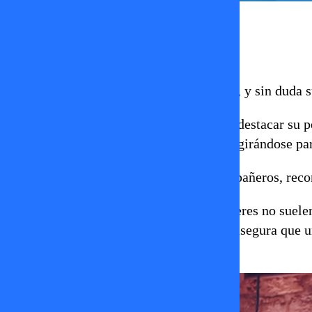
Ignacia Lira
17 de mayo 2025
Raquel Argandoña no pasa desapercibida, y sin duda su
Desde el primer momento, Raquel quiso destacar su p
el director me muestre mi moño”, pidió, girándose par
“¡Que bonito peinado!”, dijeron sus compañeros, recon
Raquel comentó que, en general, las mujeres no suelen
las hace ver mayores. Sin embargo, ella asegura que u
Cual.