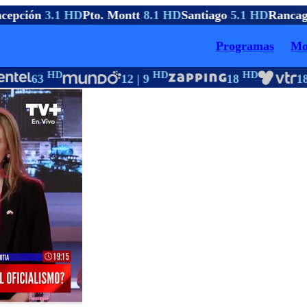
epción
3.1 HD
Pto. Montt
8.1 HD
Santiago
5.1 HD
Rancag
Programas
Mo
HD
HD
HD
63
12 | 9
18
18 