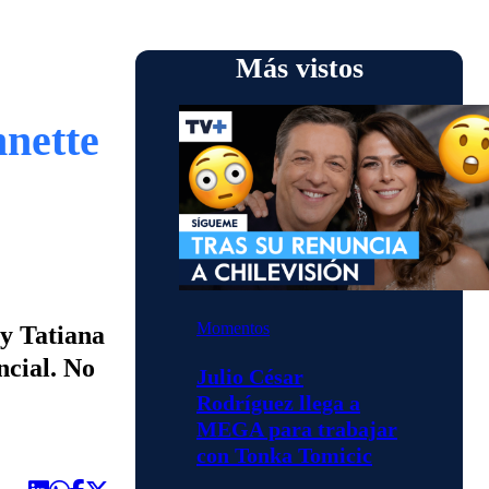
Más vistos
nette
Momentos
 y Tatiana
ncial. No
Julio César
Rodríguez llega a
MEGA para trabajar
con Tonka Tomicic