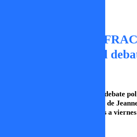
Momentos
“UN COMPLETO FRACASO”
Jara ENCENDIÓ el deba
Un momento tenso se vivió en el debate po
Urrutia se enfrentaron por el rol de Jeann
te pierdas TV+ Informa, de lunes a vierne
Ignacia Lira