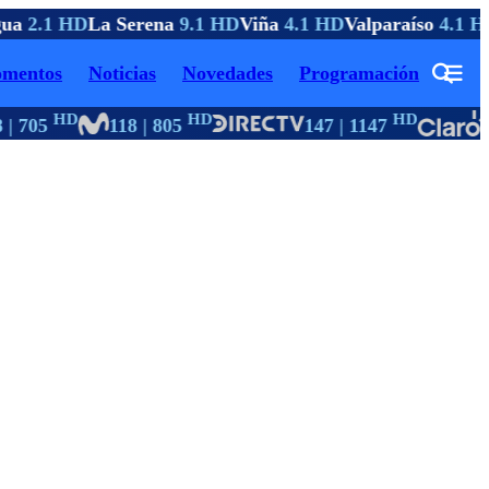
ua
2.1 HD
La Serena
9.1 HD
Viña
4.1 HD
Valparaíso
4.1 H
mentos
Noticias
Novedades
Programación
HD
HD
HD
| 705
118 | 805
147 | 1147