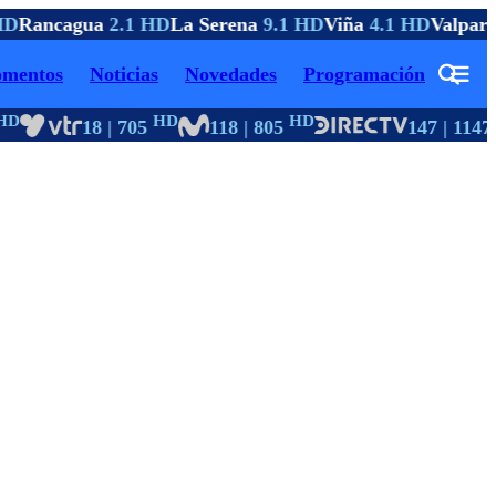
D
Rancagua
2.1 HD
La Serena
9.1 HD
Viña
4.1 HD
Valpara
mentos
Noticias
Novedades
Programación
D
HD
HD
18 | 705
118 | 805
147 | 1147