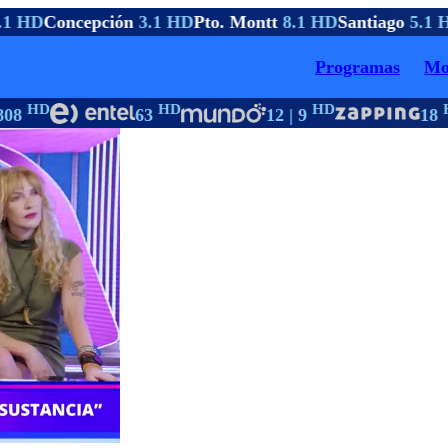
1 HD
Concepción
3.1 HD
Pto. Montt
8.1 HD
Santiago
5.1 H
Programas
Mo
HD
HD
HD
H
808
63
12 | 9
18