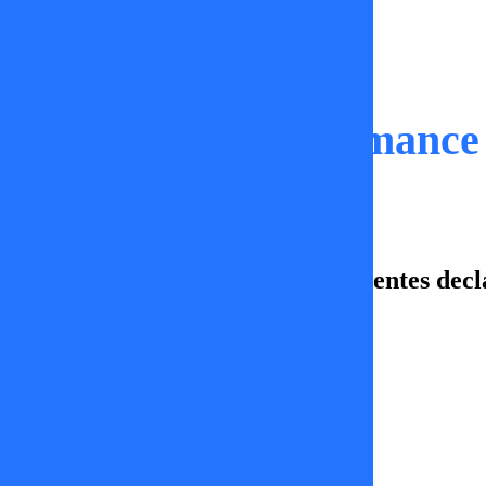
Momentos
Revelan antiguo romance 
En Sígueme hablamos de las recientes decl
Julian Elfenbein.
Constanza Sandoval
12 de mayo 2026