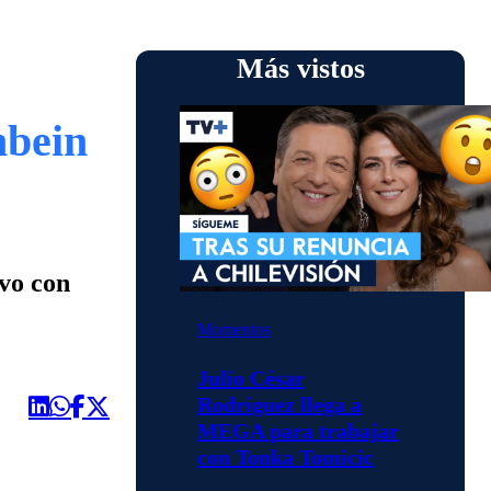
Más vistos
nbein
vo con
Momentos
Julio César
Rodríguez llega a
MEGA para trabajar
con Tonka Tomicic