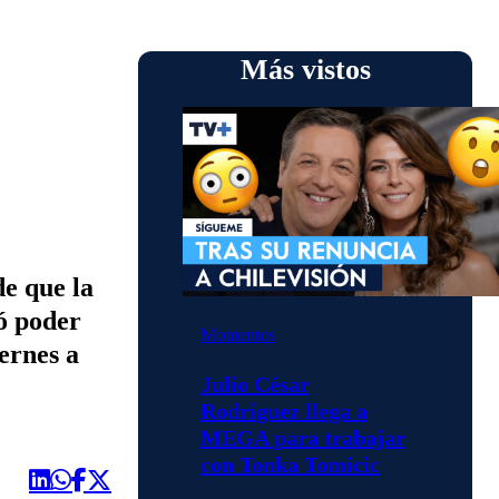
Más vistos
e que la
só poder
Momentos
ernes a
Julio César
Rodríguez llega a
MEGA para trabajar
con Tonka Tomicic