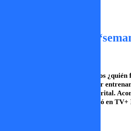
Momentos
¿Quién fiscaliza la “seman
En TV+ Informa nos preguntamos ¿quién fis
diputada Maite Orsini se dejó ver entrenan
estar ahí debido a su semana distrital. Ac
las 20.00hrs. Entérate de qué pasó en TV
Erika Flores
29 de mayo 2025