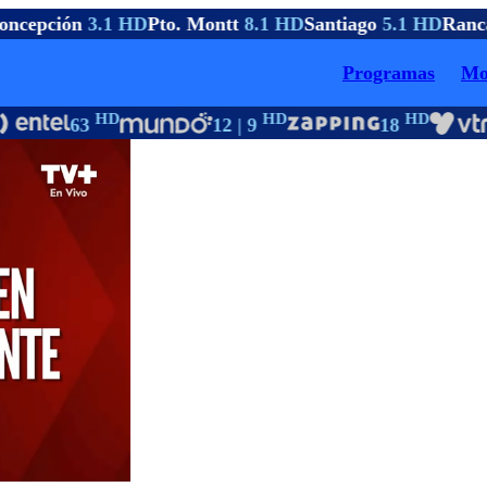
ncepción
3.1 HD
Pto. Montt
8.1 HD
Santiago
5.1 HD
Ranc
Programas
Mo
HD
HD
HD
63
12 | 9
18