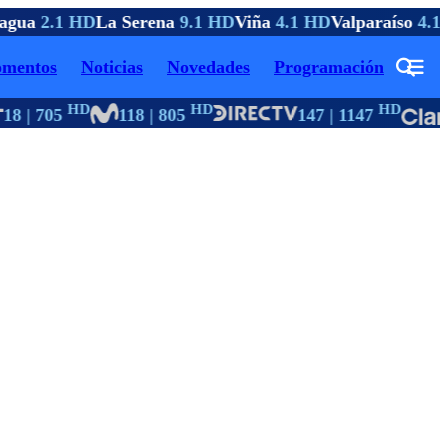
agua
2.1 HD
La Serena
9.1 HD
Viña
4.1 HD
Valparaíso
4.1 
mentos
Noticias
Novedades
Programación
HD
HD
HD
18 | 705
118 | 805
147 | 1147