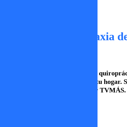
Momentos
Practica la quiropraxia d
Hoy en Salud es Belleza, junto al quiroprá
columna desde la comodidad de tu hogar. S
a viernes desde las 14:00 hrs. por TVMÁS.
Erika Flores
22 de enero 2026