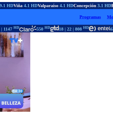
.1 HD
Viña
4.1 HD
Valparaíso
4.1 HD
Concepción
3.1 HD
P
Programas
Mo
HD
HD
HD
| 1147
550
18 | 22 | 808
6