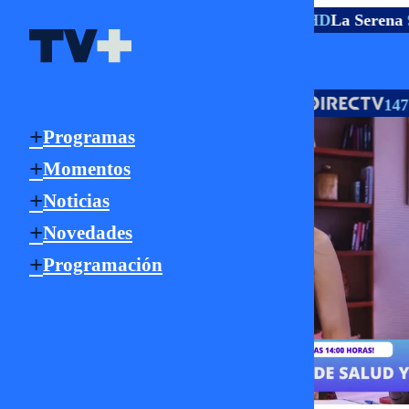
TV ABIERTA
Santiago
5.1 HD
Rancagua
2.1 HD
La Serena
9
Señal Online
HD
HD
TV PAGO
18 | 705
118 | 805
147 
Programas
Momentos
Noticias
Novedades
Programación