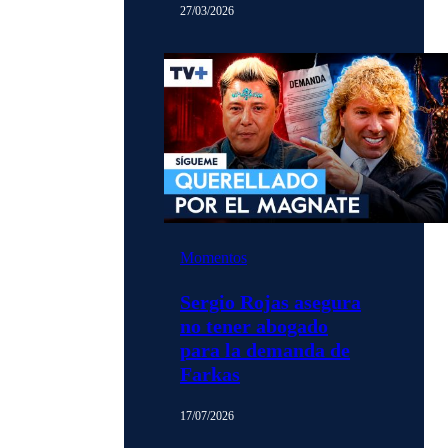
27/03/2026
Momentos
Sergio Rojas asegura
no tener abogado
para la demanda de
Farkas
17/07/2026