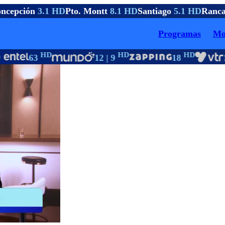
cepción
3.1 HD
Pto. Montt
8.1 HD
Santiago
5.1 HD
Ranca
Programas
Mo
HD
HD
HD
63
12 | 9
18
1