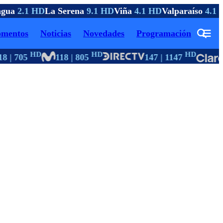
gua
2.1 HD
La Serena
9.1 HD
Viña
4.1 HD
Valparaíso
4.1 
mentos
Noticias
Novedades
Programación
HD
HD
HD
8 | 705
118 | 805
147 | 1147