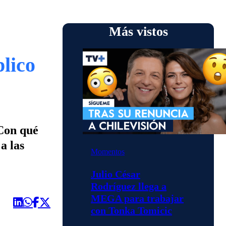
Más vistos
lico
¿Con qué
a las
Momentos
Julio César
Rodríguez llega a
MEGA para trabajar
con Tonka Tomicic