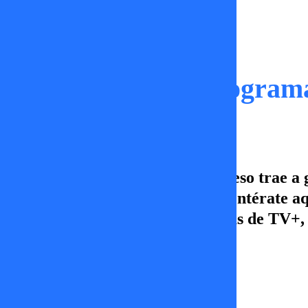
Momentos
“PLH” el nuevo programa 
July no da puntada sin hilo, por eso trae
sorpresita nos encontraremos? Entérate aquí
23:30 horas, sólo por las pantallas de TV+
Damaris Castro
31 de julio 2025