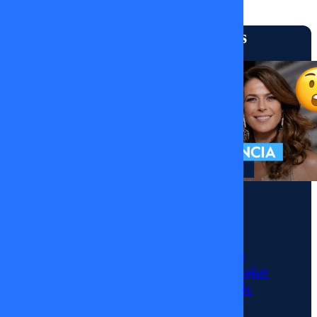
Momentos
Más vistos
Pedro
Engel
nos
enseña
Momentos
a
Julio César
interpretar
Rodríguez llega a
MEGA para trabajar
los
con Tonka Tomicic