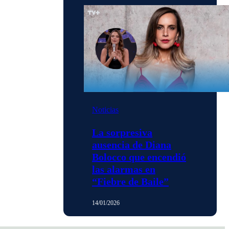
Noticias
La sorpresiva
ausencia de Diana
Bolocco que encendió
las alarmas en
“Fiebre de Baile”
14/01/2026