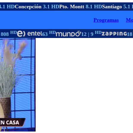
.1 HD
Concepción
3.1 HD
Pto. Montt
8.1 HD
Santiago
5.1 
Programas
Mo
HD
HD
HD
 808
63
12 | 9
18