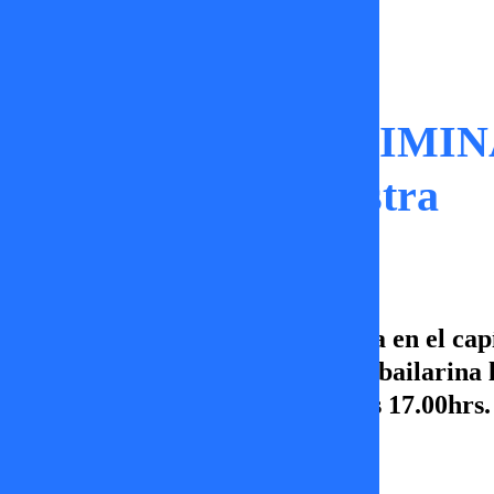
Momentos
INDIGNADA Y ELIMINAD
peleada con la maestra
Camila Andrade se fue eliminada en el cap
debido a una discusión en que la bailarina
Sígueme! De lunes a viernes a las 17.00hrs
más!