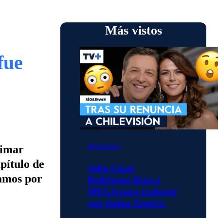
Más vistos
fue
Momentos
dimar
pítulo de
Julio César
Vamos por
Rodríguez llega a
MEGA para trabajar
con Tonka Tomicic