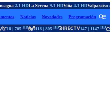
cagua
2.1 HD
La Serena
9.1 HD
Viña
4.1 HD
Valparaíso
4.
mentos
Noticias
Novedades
Programación
HD
HD
HD
18 | 705
118 | 805
147 | 1147