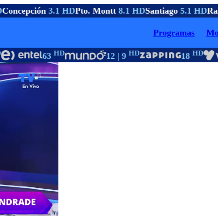
Concepción
3.1 HD
Pto. Montt
8.1 HD
Santiago
5.1 HD
Ran
Programas
Mo
HD
HD
HD
63
12 | 9
18