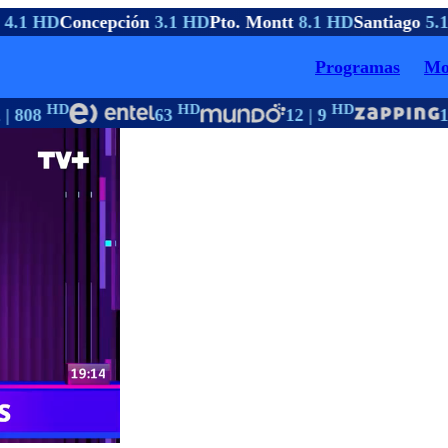
4.1 HD
Concepción
3.1 HD
Pto. Montt
8.1 HD
Santiago
5.1
Programas
Mo
HD
HD
HD
| 808
63
12 | 9
1