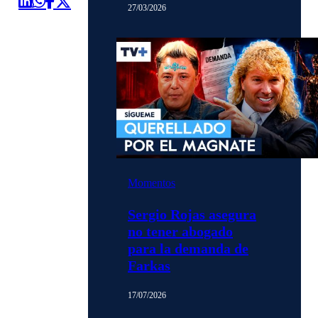
27/03/2026
Momentos
Sergio Rojas asegura
no tener abogado
para la demanda de
Farkas
17/07/2026