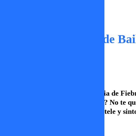
Momentos
Faloon deja Fiebre de Bai
ex 2
Faloon se retira de la competencia de Fiebr
por Raimundo o por los millones? No te que
viernes a las 19.00hrs. Prende la tele y si
Isidora Acuña