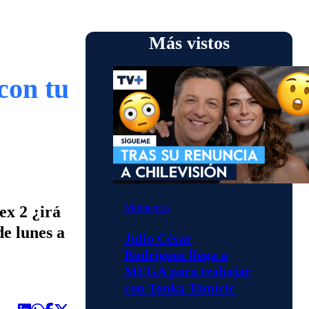
Más vistos
con tu
Momentos
ex 2 ¿irá
e lunes a
Julio César
Rodríguez llega a
MEGA para trabajar
con Tonka Tomicic