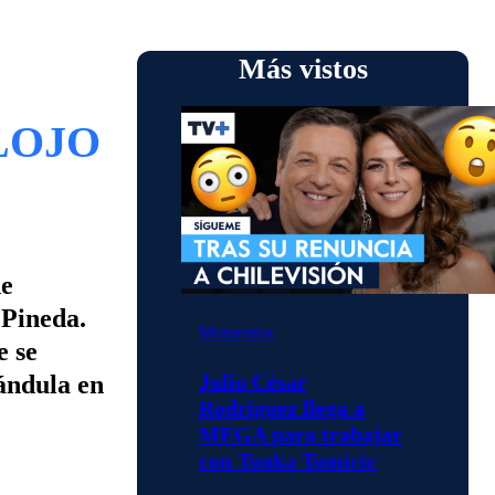
Más vistos
ALOJO
de
 Pineda.
Momentos
e se
Julio César
ándula en
Rodríguez llega a
MEGA para trabajar
con Tonka Tomicic