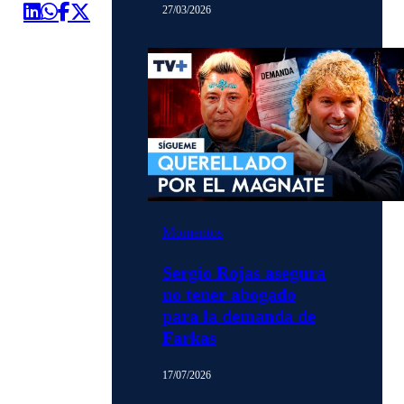
27/03/2026
Momentos
Sergio Rojas asegura
no tener abogado
para la demanda de
Farkas
17/07/2026