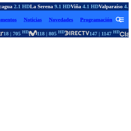
agua
2.1 HD
La Serena
9.1 HD
Viña
4.1 HD
Valparaíso
4.1
mentos
Noticias
Novedades
Programación
HD
HD
HD
18 | 705
118 | 805
147 | 1147