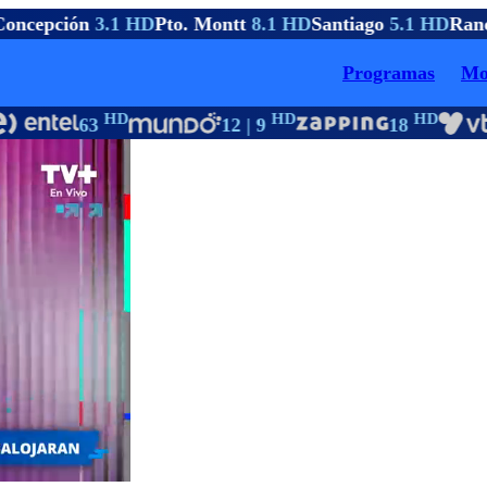
oncepción
3.1 HD
Pto. Montt
8.1 HD
Santiago
5.1 HD
Ranc
Programas
Mo
HD
HD
HD
63
12 | 9
18