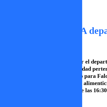
Momentos
Faloon ABANDONA depa
Faloon Larraguibel decidió dejar el depart
enfrentar un desalojo: La propiedad perte
Esto significa un nuevo comienzo para Fal
cumpla con el pago de la pensión alimentic
Sígueme, de lunes a viernes desde las 16: